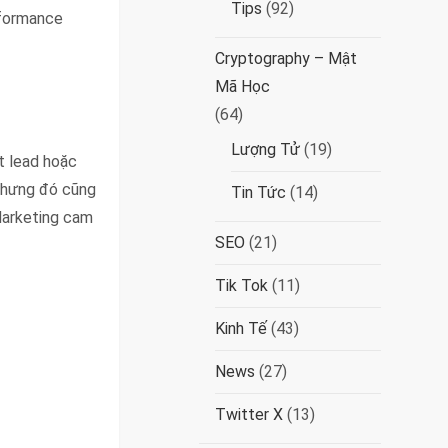
Tips
(92)
rformance
Cryptography – Mật
Mã Học
(64)
Lượng Tử
(19)
t lead hoặc
 nhưng đó cũng
Tin Tức
(14)
Marketing cam
SEO
(21)
Tik Tok
(11)
Kinh Tế
(43)
News
(27)
Twitter X
(13)