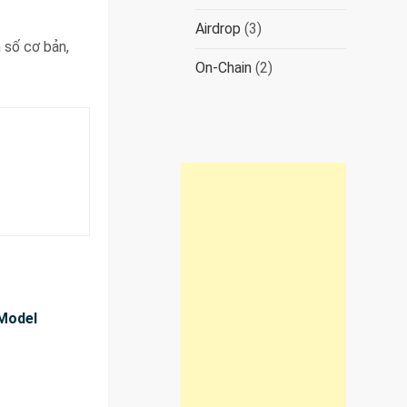
Airdrop
(3)
 số cơ bản,
On-Chain
(2)
 Model