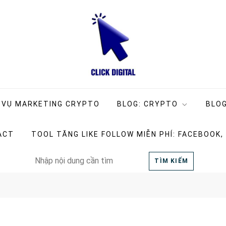
ng Company
g
 VỤ MARKETING CRYPTO
BLOG: CRYPTO
BLOG
ACT
TOOL TĂNG LIKE FOLLOW MIỄN PHÍ: FACEBOOK,
Search
TÌM KIẾM
for: