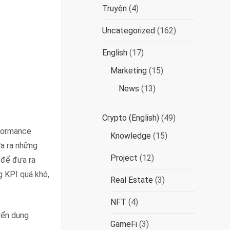
Truyện
(4)
Uncategorized
(162)
English
(17)
Marketing
(15)
News
(13)
Crypto (English)
(49)
rformance
Knowledge
(15)
ưa ra những
Project
(12)
 để đưa ra
g KPI quá khó,
Real Estate
(3)
NFT
(4)
yển dụng
GameFi
(3)