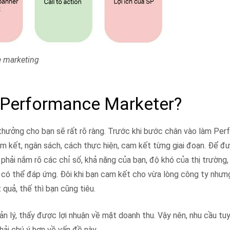
e marketing
h Performance Marketer?
hưởng cho bạn sẽ rất rõ ràng. Trước khi bước chân vào làm Pe
am kết, ngân sách, cách thực hiện, cam kết từng giai đoạn. Để đ
phải nắm rõ các chỉ số, khả năng của bạn, độ khó của thị trường,
 có thể đáp ứng. Đôi khi bạn cam kết cho vừa lòng công ty nhưn
uả, thế thì bạn cũng tiêu.
ản lý, thấy được lợi nhuận về mặt doanh thu. Vậy nên, nhu cầu tu
ải chú ý hơn về vấn đề này.