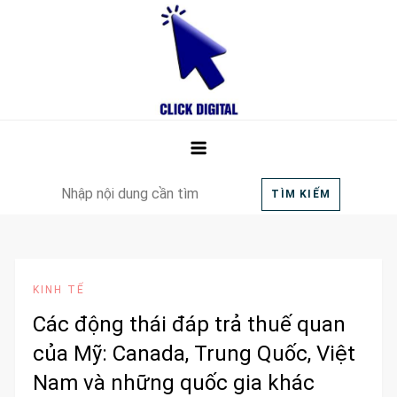
Skip
to
content
Click Digital Marketing Company
Cung cấp kiến thức và dịch vụ Digital Marketing
Search
TÌM KIẾM
for:
KINH TẾ
Các động thái đáp trả thuế quan
của Mỹ: Canada, Trung Quốc, Việt
Nam và những quốc gia khác