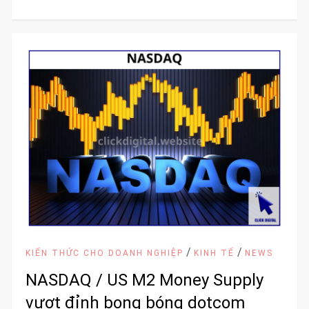
/
/
KIẾN THỨC CHO DOANH NGHIỆP
KINH TẾ
NEWS
NASDAQ / US M2 Money Supply
vượt đỉnh bong bóng dotcom