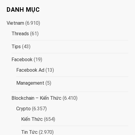
DANH MỤC
ề
Vietnam
(6.910)
u
Threads
(61)
h
Tips
(43)
ư
Facebook
(19)
ớ
Facebook Ad
(13)
n
Management
(5)
g
Blockchain – Kiến Thức
(6.410)
Crypto
(6.357)
b
Kiến Thức
(654)
à
Tin Tức
(2.970)