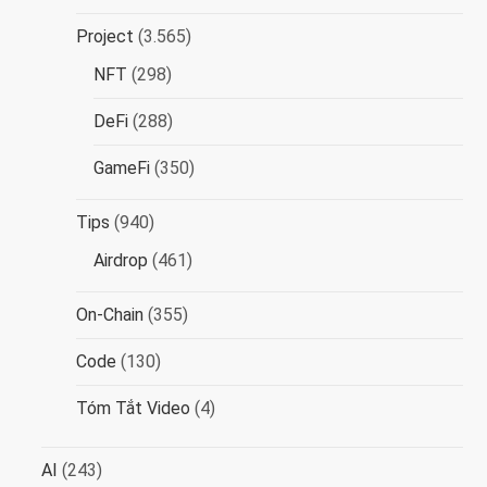
i
Project
(3.565)
v
NFT
(298)
i
DeFi
(288)
ế
GameFi
(350)
t
Tips
(940)
Airdrop
(461)
On-Chain
(355)
Code
(130)
Tóm Tắt Video
(4)
AI
(243)