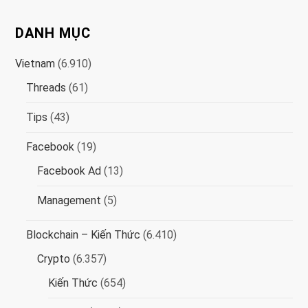
i
page
DANH MỤC
ề
Vietnam
(6.910)
u
Threads
(61)
h
Tips
(43)
ư
Facebook
(19)
ớ
Facebook Ad
(13)
n
Management
(5)
g
Blockchain – Kiến Thức
(6.410)
Crypto
(6.357)
b
Kiến Thức
(654)
à