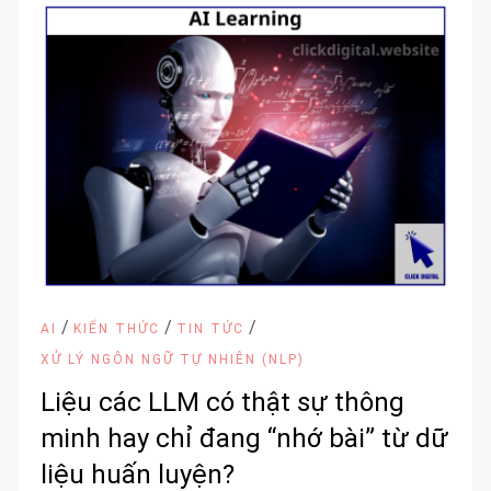
/
/
/
AI
KIẾN THỨC
TIN TỨC
XỬ LÝ NGÔN NGỮ TỰ NHIÊN (NLP)
Liệu các LLM có thật sự thông
minh hay chỉ đang “nhớ bài” từ dữ
liệu huấn luyện?