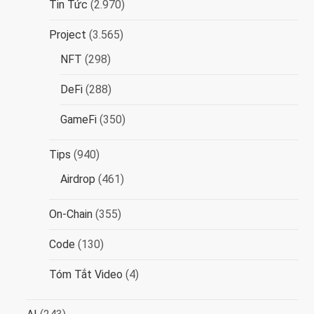
Tin Tức
(2.970)
i
Project
(3.565)
v
NFT
(298)
i
DeFi
(288)
ế
GameFi
(350)
t
Tips
(940)
Airdrop
(461)
On-Chain
(355)
Code
(130)
Tóm Tắt Video
(4)