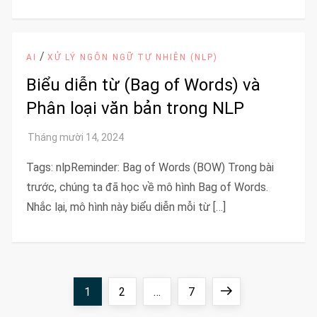
/
AI
XỬ LÝ NGÔN NGỮ TỰ NHIÊN (NLP)
Biểu diễn từ (Bag of Words) và
Phân loại văn bản trong NLP
Tags: nlpReminder: Bag of Words (BOW) Trong bài
trước, chúng ta đã học về mô hình Bag of Words.
Nhắc lại, mô hình này biểu diễn mỗi từ […]
Đ
Page
Page
Page
Next
1
2
…
7