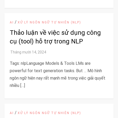
/
AI
XỬ LÝ NGÔN NGỮ TỰ NHIÊN (NLP)
Thảo luận về việc sử dụng công
cụ (tool) hỗ trợ trong NLP
Tags: nlpLanguage Models & Tools LMs are
powerful for text generation tasks. But … Mô hình
ngôn ngữ hiện nay rất mạnh mẽ trong việc giải quyết
nhiều […]
/
AI
XỬ LÝ NGÔN NGỮ TỰ NHIÊN (NLP)