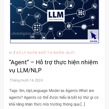
/
AI
XỬ LÝ NGÔN NGỮ TỰ NHIÊN (NLP)
“Agent” – Hỗ trợ thực hiện nhiệm
vụ LLM/NLP
Tags: llm, nlpLanguage Model as Agents What are
agents? Agents có thể được hiểu là bất kỳ thứ gì có
khả năng nhận thức môi trường thông qua […]