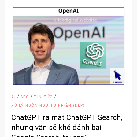
/
/
/
AI
SEO
TIN TỨC
XỬ LÝ NGÔN NGỮ TỰ NHIÊN (NLP)
ChatGPT ra mắt ChatGPT Search,
nhưng vẫn sẽ khó đánh bại