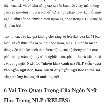
hiện của LLM, có khả năng tạo ra văn bản trôi chảy mà không
cần các mô-đun chuyên biệt để xử lý ngữ pháp hoặc kết nối ngữ
nghĩa, nhu cầu về chuyên môn ngôn ngữ học trong NLP đang bị
đặt dấu hỏi.
Tuy nhiên, các tác giả không cho rằng sự trỗi dậy của LLM báo
hiệu sự kết thúc của ngôn ngữ học trong NLP. Họ nhấn mạnh
rằng việc thiết kế cách thức hoạt động của hệ thống chỉ là một
phần trong toàn bộ quy trình nghiên cứu, phát triển và triển khai
nhiều khía cạnh mà NLP (vẫn) dựa
các công nghệ NLP. Có “
vào ngôn ngữ học, hoặc nơi tư duy ngôn ngữ học có thể soi
sáng những hướng đi mới
“, họ nói.
6 Vai Trò Quan Trọng Của Ngôn Ngữ
Học Trong NLP (RELIES)