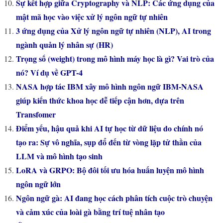
Sự kết hợp giữa Cryptography và NLP: Các ứng dụng của
mật mã học vào việc xử lý ngôn ngữ tự nhiên
3 ứng dụng của Xử lý ngôn ngữ tự nhiên (NLP), AI trong
ngành quản lý nhân sự (HR)
Trọng số (weight) trong mô hình máy học là gì? Vai trò của
nó? Ví dụ về GPT-4
NASA hợp tác IBM xây mô hình ngôn ngữ IBM-NASA
giúp kiến thức khoa học dễ tiếp cận hơn, dựa trên
Transfomer
Điểm yếu, hậu quả khi AI tự học từ dữ liệu do chính nó
tạo ra: Sự vô nghĩa, sụp đổ đến từ vòng lặp tử thần của
LLM và mô hình tạo sinh
LoRA và GRPO: Bộ đôi tối ưu hóa huấn luyện mô hình
ngôn ngữ lớn
Ngôn ngữ gà: AI đang học cách phân tích cuộc trò chuyện
và cảm xúc của loài gà bằng trí tuệ nhân tạo