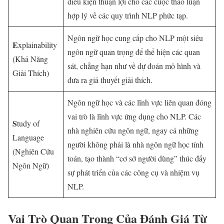
điều kiện thuận lợi cho các cuộc thảo luận
hợp lý về các quy trình NLP phức tạp.
Ngôn ngữ học cung cấp cho NLP một siêu
E
xplainability
ngôn ngữ quan trọng để thể hiện các quan
(Khả Năng
sát, chẳng hạn như về dự đoán mô hình và
Giải Thích)
đưa ra giả thuyết giải thích.
Ngôn ngữ học và các lĩnh vực liên quan đóng
vai trò là lĩnh vực ứng dụng cho NLP. Các
S
tudy of
nhà nghiên cứu ngôn ngữ, ngay cả những
Language
người không phải là nhà ngôn ngữ học tính
(Nghiên Cứu
toán, tạo thành “cơ sở người dùng” thúc đẩy
Ngôn Ngữ)
sự phát triển của các công cụ và nhiệm vụ
NLP.
Vai Trò Quan Trọng Của Đánh Giá Từ