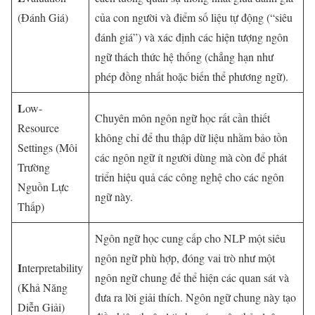
(Đánh Giá)
của con người và điểm số liệu tự động (“siêu
đánh giá”) và xác định các hiện tượng ngôn
ngữ thách thức hệ thống (chẳng hạn như
phép đồng nhất hoặc biến thể phương ngữ).
L
ow-
Chuyên môn ngôn ngữ học rất cần thiết
Resource
không chỉ để thu thập dữ liệu nhằm bảo tồn
Settings (Môi
các ngôn ngữ ít người dùng mà còn để phát
Trường
triển hiệu quả các công nghệ cho các ngôn
Nguồn Lực
ngữ này.
Thấp)
Ngôn ngữ học cung cấp cho NLP một siêu
ngôn ngữ phù hợp, đóng vai trò như một
I
nterpretability
ngôn ngữ chung để thể hiện các quan sát và
(Khả Năng
đưa ra lời giải thích. Ngôn ngữ chung này tạo
Diễn Giải)