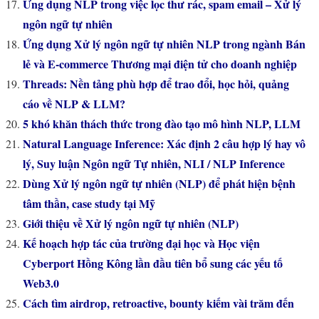
Ứng dụng NLP trong việc lọc thư rác, spam email – Xử lý
ngôn ngữ tự nhiên
Ứng dụng Xử lý ngôn ngữ tự nhiên NLP trong ngành Bán
lẻ và E-commerce Thương mại điện tử cho doanh nghiệp
Threads: Nền tảng phù hợp để trao đổi, học hỏi, quảng
cáo về NLP & LLM?
5 khó khăn thách thức trong đào tạo mô hình NLP, LLM
Natural Language Inference: Xác định 2 câu hợp lý hay vô
lý, Suy luận Ngôn ngữ Tự nhiên, NLI / NLP Inference
Dùng Xử lý ngôn ngữ tự nhiên (NLP) để phát hiện bệnh
tâm thần, case study tại Mỹ
Giới thiệu về Xử lý ngôn ngữ tự nhiên (NLP)
Kế hoạch hợp tác của trường đại học và Học viện
Cyberport Hồng Kông lần đầu tiên bổ sung các yếu tố
Web3.0
Cách tìm airdrop, retroactive, bounty kiếm vài trăm đến