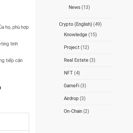
News
(13)
Crypto (English)
(49)
ủa họ, phù hợp
Knowledge
(15)
ting tinh
Project
(12)
Real Estate
(3)
ng tiếp cận
NFT
(4)
o
GameFi
(3)
Airdrop
(3)
On-Chain
(2)