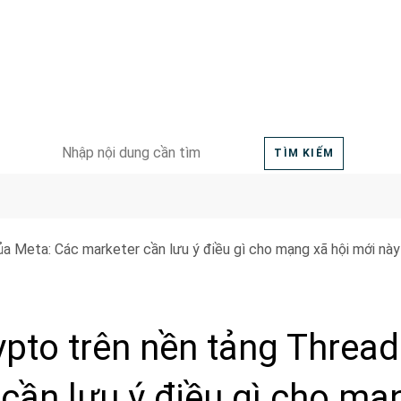
Search
TÌM KIẾM
for:
pto trên nền tảng Threa
cần lưu ý điều gì cho mạ