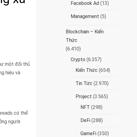
Facebook Ad
(13)
Management
(5)
Blockchain – Kiến
Thức
(6.410)
Crypto
(6.357)
hư một đối thủ
Kiến Thức
(654)
ng hiệu và
Tin Tức
(2.970)
Project
(3.565)
NFT
(298)
hreads có thể
DeFi
(288)
ưởng người
GameFi
(350)