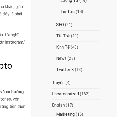
Lượng Tử
(19)
cũ khác, giúp
Tin Tức
(14)
 đây là phải
SEO
(21)
, tôi nghĩ
Tik Tok
(11)
từ Instagram,”
Kinh Tế
(43)
News
(27)
pto
Twitter X
(13)
Truyện
(4)
 và xu hướng
Uncategorized
(162)
tories, vốn
English
(17)
ting tiền điện
Marketing
(15)