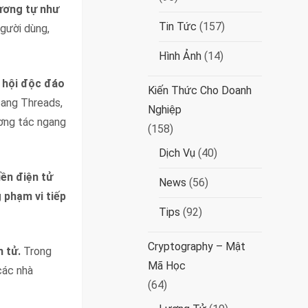
tương tự như
Tin Tức
(157)
gười dùng,
Hình Ảnh
(14)
 hội độc đáo
Kiến Thức Cho Doanh
sang Threads,
Nghiệp
ương tác ngang
(158)
Dịch Vụ
(40)
iền điện tử
News
(56)
 phạm vi tiếp
Tips
(92)
Cryptography – Mật
 tử.
Trong
Mã Học
các nhà
(64)