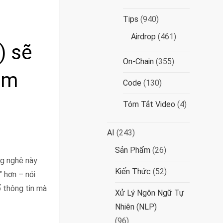
Tips
(940)
Airdrop
(461)
) sẽ
On-Chain
(355)
um
Code
(130)
Tóm Tắt Video
(4)
AI
(243)
Sản Phẩm
(26)
ng nghệ này
Kiến Thức
(52)
” hơn – nói
ố thông tin mà
Xử Lý Ngôn Ngữ Tự
Nhiên (NLP)
(96)