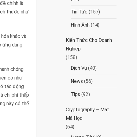
đề chính là
Kích thước như
Tin Tức
(157)
Hình Ảnh
(14)
ã hóa khác và
Kiến Thức Cho Doanh
rợ ứng dụng
Nghiệp
(158)
Dịch Vụ
(40)
nhanh chóng
hiện có như
News
(56)
có tác động
Tips
(92)
và chi phí thấp
ăng này có thể
Cryptography – Mật
Mã Học
(64)