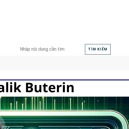
Search
TÌM KIẾM
for: