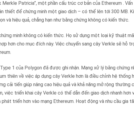
ak Merkle Patricia”, một phần cấu trúc cơ bản của Ethereum . Vấn 
ần thiết để chứng minh một giao dịch – có thể lên tới 300 MB. 
gọn và hiệu quả, chẳng hạn như bằng chứng không có kiến ​​thức.
chứng minh không có kiến ​​thức. Họ sử dụng một loại kỹ thuật m
hợp hơn cho mục đích này. Việc chuyển sang cây Verkle sẽ hỗ t
ereum.
 Type 1 của Polygon đã được ghi nhận. Mạng xử lý bằng chứng 
um thiên về việc áp dụng cây Verkle hơn là điều chỉnh hệ thống 
g cải tiến giúp nâng cao hiệu quả và khả năng mở rộng thường 
ên, việc triển khai cây Verkle có thể dẫn đến giao dịch nhanh hơn 
hà phát triển hơn vào mạng Ethereum. Hoạt động và nhu cầu gia t