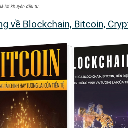
là lời khuyên đầu tư.
g về Blockchain, Bitcoin, Cryp