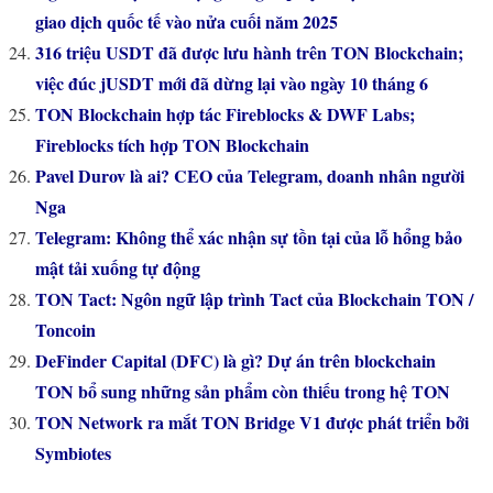
giao dịch quốc tế vào nửa cuối năm 2025
316 triệu USDT đã được lưu hành trên TON Blockchain;
việc đúc jUSDT mới đã dừng lại vào ngày 10 tháng 6
TON Blockchain hợp tác Fireblocks & DWF Labs;
Fireblocks tích hợp TON Blockchain
Pavel Durov là ai? CEO của Telegram, doanh nhân người
Nga
Telegram: Không thể xác nhận sự tồn tại của lỗ hổng bảo
mật tải xuống tự động
TON Tact: Ngôn ngữ lập trình Tact của Blockchain TON /
Toncoin
DeFinder Capital (DFC) là gì? Dự án trên blockchain
TON bổ sung những sản phẩm còn thiếu trong hệ TON
TON Network ra mắt TON Bridge V1 được phát triển bởi
Symbiotes