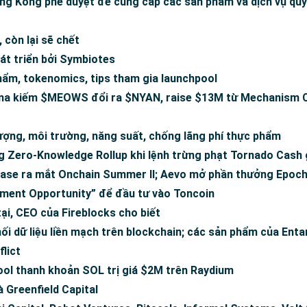
ng Kông phê duyệt để cung cấp các sản phẩm và dịch vụ quỹ 
, còn lại sẽ chết
t triển bởi Symbiotes
phẩm, tokenomics, tips tham gia launchpool
na kiếm $MEOWS đổi ra $NYAN, raise $13M từ Mechanism C
ượng, môi trường, năng suất, chống lãng phí thực phẩm
ng Zero-Knowledge Rollup khi lệnh trừng phạt Tornado Cash
 Base ra mắt Onchain Summer II; Aevo mở phần thưởng Epoch
tment Opportunity” để đầu tư vào Toncoin
tại, CEO của Fireblocks cho biết
ối dữ liệu liền mạch trên blockchain; các sản phẩm của Enta
lict
ol thanh khoản SOL trị giá $2M trên Raydium
 Greenfield Capital