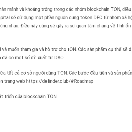
hân mảnh và khoảng trống trong các nhóm blockchain TON, điều 
Capital sẽ sử dụng một phần nguồn cung token DFC từ nhóm xã hộ
ùng nhau. Điều này cũng sẽ gây ra sự quan tâm chung về tính ổn 
và muốn tham gia và hỗ trợ cho tON. Các sản phẩm cụ thể sẽ đ
 đã có một số đề xuất từ ​​DAO.
 giữa tất cả cơ sở người dùng TON. Các bước đầu tiên và sản ph
ên trang web https://definder.club/#Roadmap
át triển của blockchain TON.