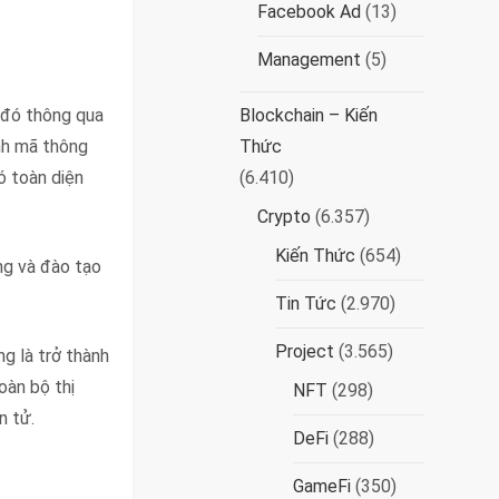
Facebook Ad
(13)
Management
(5)
 đó thông qua
Blockchain – Kiến
nh mã thông
Thức
ó toàn diện
(6.410)
Crypto
(6.357)
Kiến Thức
(654)
ng và đào tạo
Tin Tức
(2.970)
Project
(3.565)
g là trở thành
oàn bộ thị
NFT
(298)
n tử.
DeFi
(288)
GameFi
(350)