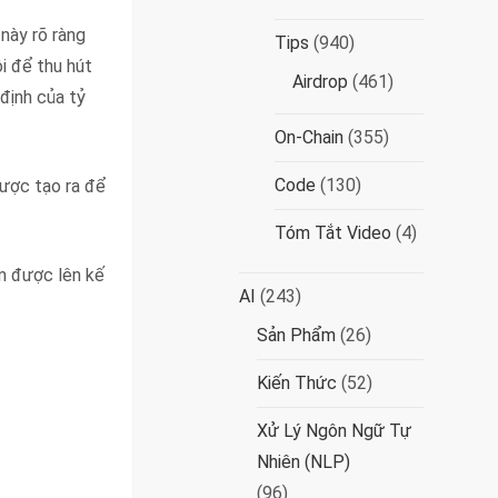
này rõ ràng
Tips
(940)
i để thu hút
Airdrop
(461)
định của tỷ
On-Chain
(355)
Code
(130)
ược tạo ra để
Tóm Tắt Video
(4)
ẩm được lên kế
AI
(243)
Sản Phẩm
(26)
Kiến Thức
(52)
Xử Lý Ngôn Ngữ Tự
Nhiên (NLP)
(96)