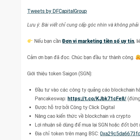
Tweets by DFCapitalGroup
Lưu ý: Bài viết chỉ cung cấp góc nhìn và không phải 
Nếu bạn cần
Đơn vị marketing tiền số uy tín
, 
Cảm ơn bạn đã đọc. Chúc bạn đầu tư thành công.
Giới thiệu token Saigon (SGN):
Đầu tư vào các công ty quảng cáo blockchain 
Pancakeswap:
https://t.co/KJbk71cFe8/
(đừng 
Được hỗ trợ bởi Công ty Click Digital
Nâng cao kiến thức về blockchain và crypto
Lợi nhuận sẽ dùng để mua lại SGN hoặc đốt bớt
Địa chỉ token trên mạng BSC:
0xa29c5da6673f