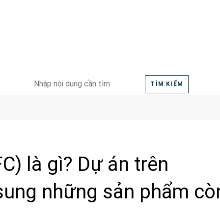
Search
TÌM KIẾM
for:
C) là gì? Dự án trên
 sung những sản phẩm cò