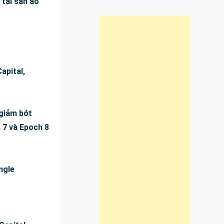
tài sản ảo
apital,
 giảm bớt
 7 và Epoch 8
ngle