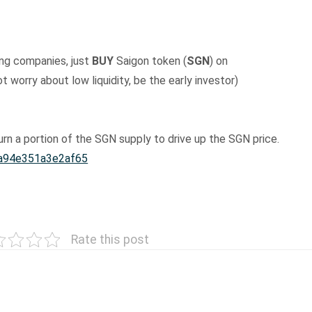
sing companies, just
BUY
Saigon token (
SGN
) on
t worry about low liquidity, be the early investor)
urn a portion of the SGN supply to drive up the SGN price.
a94e351a3e2af65
Rate this post