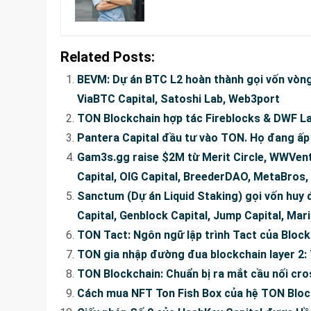
Related Posts:
BEVM: Dự án BTC L2 hoàn thành gọi vốn vòng 
ViaBTC Capital, Satoshi Lab, Web3port
TON Blockchain hợp tác Fireblocks & DWF La
Pantera Capital đầu tư vào TON. Họ đang ấp 
Gam3s.gg raise $2M từ Merit Circle, WWVent
Capital, OIG Capital, BreederDAO, MetaBro
Sanctum (Dự án Liquid Staking) gọi vốn huy
Capital, Genblock Capital, Jump Capital, Mari
TON Tact: Ngôn ngữ lập trình Tact của Bloc
TON gia nhập đường đua blockchain layer 2:
TON Blockchain: Chuẩn bị ra mắt cầu nối cro
Cách mua NFT Ton Fish Box của hệ TON Block