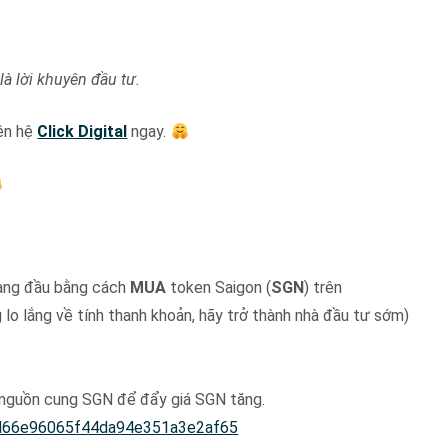
là lời khuyên đầu tư.
liên hệ
Click Digital
ngay.
hàng đầu bằng cách
MUA
token Saigon (
SGN
) trên
lo lắng về tính thanh khoản, hãy trở thành nhà đầu tư sớm)
 nguồn cung SGN để đẩy giá SGN tăng.
d66e96065f44da94e351a3e2af65