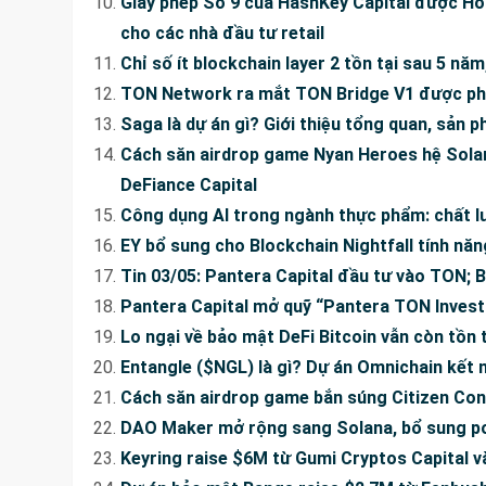
Giấy phép Số 9 của HashKey Capital được Hồ
cho các nhà đầu tư retail
Chỉ số ít blockchain layer 2 tồn tại sau 5 năm
TON Network ra mắt TON Bridge V1 được phá
Saga là dự án gì? Giới thiệu tổng quan, sản 
Cách săn airdrop game Nyan Heroes hệ Sola
DeFiance Capital
Công dụng AI trong ngành thực phẩm: chất l
EY bổ sung cho Blockchain Nightfall tính nă
Tin 03/05: Pantera Capital đầu tư vào TON;
Pantera Capital mở quỹ “Pantera TON Inves
Lo ngại về bảo mật DeFi Bitcoin vẫn còn tồn 
Entangle ($NGL) là gì? Dự án Omnichain kết n
Cách săn airdrop game bắn súng Citizen Conf
DAO Maker mở rộng sang Solana, bổ sung po
Keyring raise $6M từ Gumi Cryptos Capital và