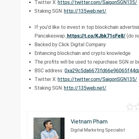
Twitter X:
https://twitter.com/SaigonSGN135/
Staking SGN:
http://135web.net/
If you’d like to invest in top blockchain adverti
Pancakeswap:
https://t.co/KJbk71cFe8/
(do no
Backed by Click Digital Company
Enhancing blockchain and crypto knowledge
The profits will be used to repurchase SGN or b
BSC address:
0xa29c5da6673fd66e96065f44d
Twitter X:
https://twitter.com/SaigonSGN135/
Staking SGN:
http://135web.net/
Vietnam Pham
Digital Marketing Specialist