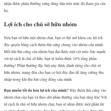
nhận được phần thưởng xứng đáng dựa trên mức độ tham gia của
họ.
Lợi ích cho chủ sở hữu nhóm
Nếu bạn sở hữu một nhóm chat, bạn có thể mở khóa các lợi ích
độc quyền bằng cách thêm thú cưng chung vào nhóm của mình.
Mỗi khi thú cưng của nhóm bạn đạt được một cột mốc Sức mạnh,
với tư cách là chủ sở hữu, bạn sẽ kiếm được 10% tổng phần
thưởng! Phần thưởng đặc biệt này được dành riêng cho chủ sở
hữu nhóm, mang đến cho bạn cơ hội độc đáo để tăng cường thu
nhập trong khi thu hút cộng đồng của mình.
Bạn muốn tối đa hóa lợi ích của mình?
Hãy thêm thú cưng vào
nhóm chat của bạn và theo dõi phần thưởng của bạn tăng lên! Với
tư cách là chủ sở hữu nhóm chat, bạn sẽ nhận được một phần tất
cả phần thưởng cột mốc, đảm bảo sự tham gia của bạn được đền