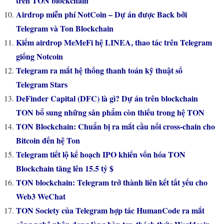
trên TON blockchain
Airdrop miễn phí NotCoin – Dự án được Back bởi
Telegram và Ton Blockchain
Kiếm airdrop MeMeFi hệ LINEA, thao tác trên Telegram
giống Notcoin
Telegram ra mắt hệ thống thanh toán kỹ thuật số
Telegram Stars
DeFinder Capital (DFC) là gì? Dự án trên blockchain
TON bổ sung những sản phẩm còn thiếu trong hệ TON
TON Blockchain: Chuẩn bị ra mắt cầu nối cross-chain cho
Bitcoin đến hệ Ton
Telegram tiết lộ kế hoạch IPO khiến vốn hóa TON
Blockchain tăng lên 15.5 tỷ $
TON blockchain: Telegram trở thành liên kết tất yếu cho
Web3 WeChat
TON Society của Telegram hợp tác HumanCode ra mắt