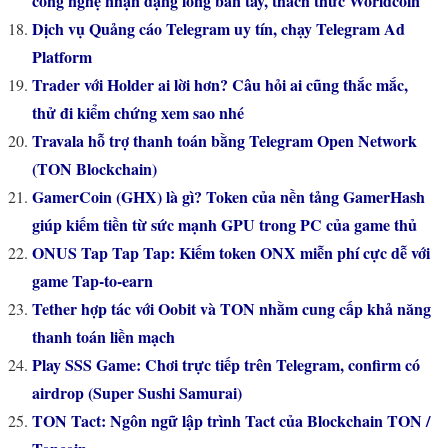
công nghệ nhận dạng lòng bàn tay, thách thức Worldcoin
Dịch vụ Quảng cáo Telegram uy tín, chạy Telegram Ad
Platform
Trader với Holder ai lời hơn? Câu hỏi ai cũng thắc mắc,
thử đi kiểm chứng xem sao nhé
Travala hỗ trợ thanh toán bằng Telegram Open Network
(TON Blockchain)
GamerCoin (GHX) là gì? Token của nền tảng GamerHash
giúp kiếm tiền từ sức mạnh GPU trong PC của game thủ
ONUS Tap Tap Tap: Kiếm token ONX miễn phí cực dễ với
game Tap-to-earn
Tether hợp tác với Oobit và TON nhằm cung cấp khả năng
thanh toán liền mạch
Play SSS Game: Chơi trực tiếp trên Telegram, confirm có
airdrop (Super Sushi Samurai)
TON Tact: Ngôn ngữ lập trình Tact của Blockchain TON /