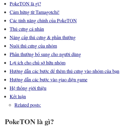
PokeTON là gì?
Cảm hứng từ Tamagotchi!
Các tính năng chính của PokeTON
Thú cưng cá nhân
Nâng cấp thú cưng & phần thưởng
Nuôi thú cưng của nhóm
Phần thưởng bổ sung cho người dùng
Lợi ích cho chủ sở hữu nhóm
Hướng dẫn các bước để thêm thú cưng vào nhóm của bạn
Hướng dẫn các bước vào giao diện game
Hệ thống giới thiệu
Kết luận
Related posts:
PokeTON là gì?