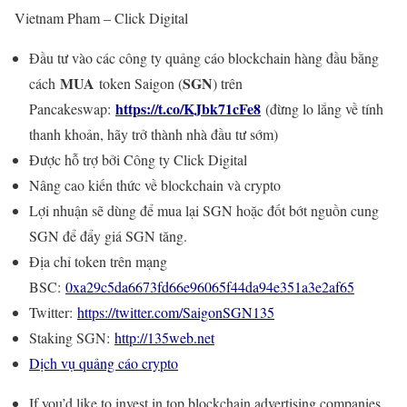
Vietnam Pham – Click Digital
Đầu tư vào các công ty quảng cáo blockchain hàng đầu bằng
MUA
SGN
cách
token Saigon (
) trên
https://t.co/KJbk71cFe8
Pancakeswap:
(đừng lo lắng về tính
thanh khoản, hãy trở thành nhà đầu tư sớm)
Được hỗ trợ bởi Công ty Click Digital
Nâng cao kiến thức về blockchain và crypto
Lợi nhuận sẽ dùng để mua lại SGN hoặc đốt bớt nguồn cung
SGN để đẩy giá SGN tăng.
Địa chỉ token trên mạng
BSC:
0xa29c5da6673fd66e96065f44da94e351a3e2af65
Twitter:
https://twitter.com/SaigonSGN135
Staking SGN:
http://135web.net
Dịch vụ quảng cáo crypto
If you’d like to invest in top blockchain advertising companies,