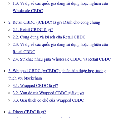
1.3. Ví dụ về các quốc gia đang sử dụng hoặc nghiên cứu
Wholesale CBDC
2. Retail CBDC (rCBDC) là gì? Dành cho công chúng
2.1. Retail CBDC là gì?
2.2. Công dụng và lợi ích của Retail CBDC
2.3. Ví dụ về các quốc gia đang sử dụng hoặc nghiên cứu
Retail CBDC
2.4. Sự khác nhau giữa Wholesale CBDC và Retail CBDC
3. Wrapped CBDC (wCBDC): phiên bản được bọc, tương
thích với blockchain
3.1. Wrapped CBDC là gì?
3.2. Vấn đề mà Wrapped CBDC giải quyết
3.3. Giải thích cơ chế của Wrapped CBDC
4. Direct CBDC là gì?