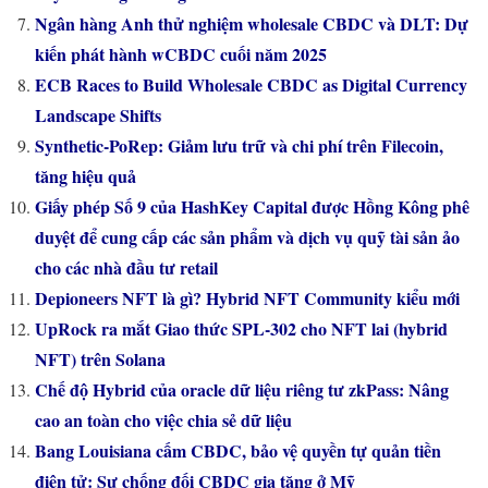
Ngân hàng Anh thử nghiệm wholesale CBDC và DLT: Dự
kiến phát hành wCBDC cuối năm 2025
ECB Races to Build Wholesale CBDC as Digital Currency
Landscape Shifts
Synthetic-PoRep: Giảm lưu trữ và chi phí trên Filecoin,
tăng hiệu quả
Giấy phép Số 9 của HashKey Capital được Hồng Kông phê
duyệt để cung cấp các sản phẩm và dịch vụ quỹ tài sản ảo
cho các nhà đầu tư retail
Depioneers NFT là gì? Hybrid NFT Community kiểu mới
UpRock ra mắt Giao thức SPL-302 cho NFT lai (hybrid
NFT) trên Solana
Chế độ Hybrid của oracle dữ liệu riêng tư zkPass: Nâng
cao an toàn cho việc chia sẻ dữ liệu
Bang Louisiana cấm CBDC, bảo vệ quyền tự quản tiền
điện tử: Sự chống đối CBDC gia tăng ở Mỹ