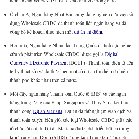
tiềm ẩn của Wholesale CBDC cho khu vực đồng euro.
Ở châu Á, Ngân hàng Nhật Bản cũng đang nghiên cứu việc sử
dụng Wholesale CBDC để thanh toán liên ngân hàng và đã
công bố kế hoạch thực hiện một
dự án thí điểm
.
Hơn nữa, Ngân hàng Nhân dân Trung Quốc đã tích cực nghiên
cứu và phát triển Wholesale CBDC, được gọi là
Digital
Currency Electronic Payment
(DCEP) (Thanh toán điện tử tiền
tệ kỹ thuật số) và đã thực hiện một số dự án thí điểm ở nhiều
thành phố khác nhau trên cả nước.
Mới đây, ngân hàng Thanh toán Quốc tế (BIS) và các ngân
hàng trung ương của Pháp, Singapore và Thụy Sĩ đã kết thúc
thành công
Dự án Mariana
. Dự án đã thử nghiệm giao dịch và
thanh toán xuyên biên giới các loại Wholesale CBDC giữa các
tổ chức tài chính. Dự án Mariana được phát triển bởi ba trung
tâm Trung tâm Đổi mới BIS (Trung tâm Trung tâm Thụy Sĩ,