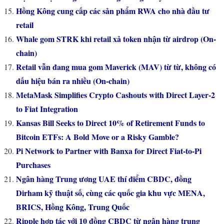
Hồng Kông cung cấp các sản phẩm RWA cho nhà đầu tư
retail
Whale gom STRK khi retail xả token nhận từ airdrop (On-
chain)
Retail vẫn đang mua gom Maverick (MAV) từ từ, không có
dấu hiệu bán ra nhiều (On-chain)
MetaMask Simplifies Crypto Cashouts with Direct Layer-2
to Fiat Integration
Kansas Bill Seeks to Direct 10% of Retirement Funds to
Bitcoin ETFs: A Bold Move or a Risky Gamble?
Pi Network to Partner with Banxa for Direct Fiat-to-Pi
Purchases
Ngân hàng Trung ương UAE thí điểm CBDC, đồng
Dirham kỹ thuật số, cùng các quốc gia khu vực MENA,
BRICS, Hồng Kông, Trung Quốc
Ripple hợp tác với 10 đồng CBDC từ ngân hàng trung