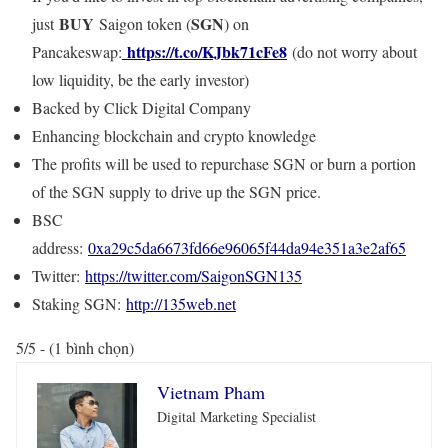
BUY
SGN
just
Saigon token (
) on
https://t.co/KJbk71cFe8
Pancakeswap:
(do not worry about
low liquidity, be the early investor)
Backed by Click Digital Company
Enhancing blockchain and crypto knowledge
The profits will be used to repurchase SGN or burn a portion
of the SGN supply to drive up the SGN price.
BSC
address:
0xa29c5da6673fd66e96065f44da94e351a3e2af65
Twitter:
https://twitter.com/SaigonSGN135
Staking SGN:
http://135web.net
5/5 - (1 bình chọn)
Vietnam Pham
Digital Marketing Specialist