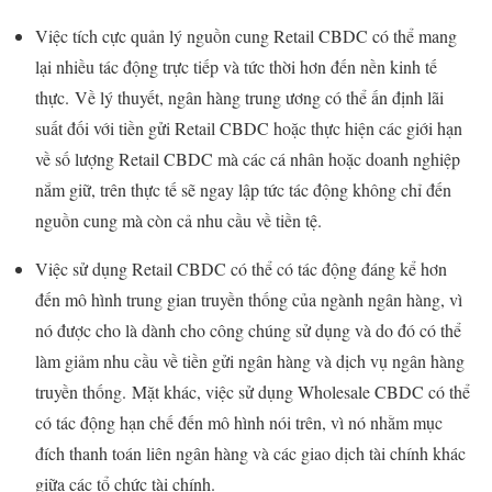
Việc tích cực quản lý nguồn cung Retail CBDC có thể mang
lại nhiều tác động trực tiếp và tức thời hơn đến nền kinh tế
thực. Về lý thuyết, ngân hàng trung ương có thể ấn định lãi
suất đối với tiền gửi Retail CBDC hoặc thực hiện các giới hạn
về số lượng Retail CBDC mà các cá nhân hoặc doanh nghiệp
nắm giữ, trên thực tế sẽ ngay lập tức tác động không chỉ đến
nguồn cung mà còn cả nhu cầu về tiền tệ.
Việc sử dụng Retail CBDC có thể có tác động đáng kể hơn
đến mô hình trung gian truyền thống của ngành ngân hàng, vì
nó được cho là dành cho công chúng sử dụng và do đó có thể
làm giảm nhu cầu về tiền gửi ngân hàng và dịch vụ ngân hàng
truyền thống. Mặt khác, việc sử dụng Wholesale CBDC có thể
có tác động hạn chế đến mô hình nói trên, vì nó nhằm mục
đích thanh toán liên ngân hàng và các giao dịch tài chính khác
giữa các tổ chức tài chính.