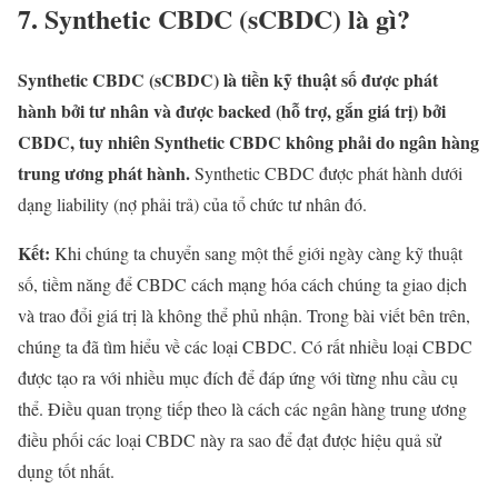
7. Synthetic CBDC (sCBDC) là gì?
Synthetic CBDC (sCBDC) là tiền kỹ thuật số được phát
hành bởi tư nhân và được backed (hỗ trợ, gắn giá trị) bởi
CBDC, tuy nhiên Synthetic CBDC không phải do ngân hàng
trung ương phát hành.
Synthetic CBDC được phát hành dưới
dạng liability (nợ phải trả) của tổ chức tư nhân đó.
Kết:
Khi chúng ta chuyển sang một thế giới ngày càng kỹ thuật
số, tiềm năng để CBDC cách mạng hóa cách chúng ta giao dịch
và trao đổi giá trị là không thể phủ nhận. Trong bài viết bên trên,
chúng ta đã tìm hiểu về các loại CBDC. Có rất nhiều loại CBDC
được tạo ra với nhiều mục đích để đáp ứng với từng nhu cầu cụ
thể. Điều quan trọng tiếp theo là cách các ngân hàng trung ương
điều phối các loại CBDC này ra sao để đạt được hiệu quả sử
dụng tốt nhất.