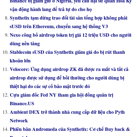
Binance bị giam giữ ở Nigeria, yêu cầu đại sứ quán Hoa Kỳ
vận động hành lang để trả tự do cho họ
Synthetix tạm dừng trao đổi tài sản tổng hợp không phải
sUSD trên Ethereum, chuyển sang hệ thống V3
Nexo công bố airdrop token trị giá 12 triệu USD cho người
dùng nền tảng
Stablecoin sUSD của Synthetix giảm giá do bị rút thanh
khoản lớn
Velocore: Ứng dụng airdrop ZK đã được ra mắt và tất cả
airdrop được sử dụng để bồi thường cho người dùng bị
thiệt hại do các sự cố bảo mật trước đó
Cựu giám đốc Fed NY tham gia hội đồng quản trị
Binance.US
Ambient DEX trở thành nhà cung cấp dữ liệu cho Pyth
Network
Phiên bản Andromeda của Synthetix: Cơ chế Buy back &