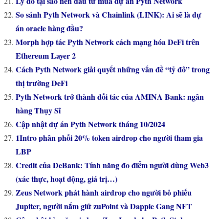
Lý do tại sao nên đầu tư mua dự án Pyth Network
So sánh Pyth Network và Chainlink (LINK): Ai sẽ là dự
án oracle hàng đầu?
Morph hợp tác Pyth Network cách mạng hóa DeFi trên
Ethereum Layer 2
Cách Pyth Network giải quyết những vấn đề “tỷ đô” trong
thị trường DeFi
Pyth Network trở thành đối tác của AMINA Bank: ngân
hàng Thụy Sĩ
Cập nhật dự án Pyth Network tháng 10/2024
1Intro phân phối 20% token airdrop cho người tham gia
LBP
Credit của DeBank: Tính năng đo điểm người dùng Web3
(xác thực, hoạt động, giá trị…)
Zeus Network phát hành airdrop cho người bỏ phiếu
Jupiter, người nắm giữ zuPoint và Dappie Gang NFT