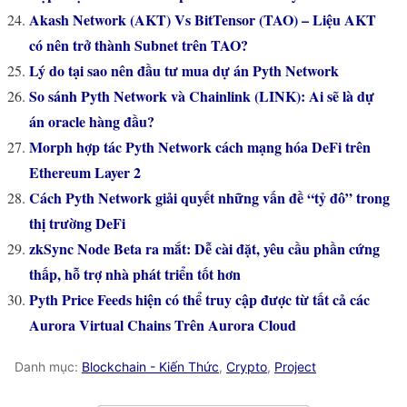
Akash Network (AKT) Vs BitTensor (TAO) – Liệu AKT
có nên trở thành Subnet trên TAO?
Lý do tại sao nên đầu tư mua dự án Pyth Network
So sánh Pyth Network và Chainlink (LINK): Ai sẽ là dự
án oracle hàng đầu?
Morph hợp tác Pyth Network cách mạng hóa DeFi trên
Ethereum Layer 2
Cách Pyth Network giải quyết những vấn đề “tỷ đô” trong
thị trường DeFi
zkSync Node Beta ra mắt: Dễ cài đặt, yêu cầu phần cứng
thấp, hỗ trợ nhà phát triển tốt hơn
Pyth Price Feeds hiện có thể truy cập được từ tất cả các
Aurora Virtual Chains Trên Aurora Cloud
Danh mục:
Blockchain - Kiến Thức
,
Crypto
,
Project