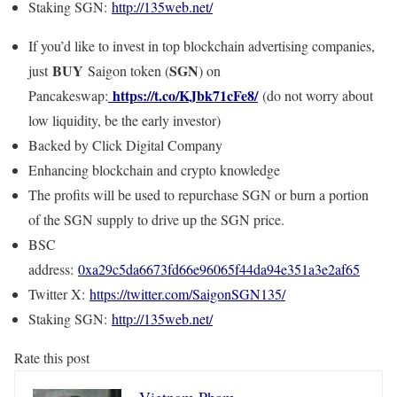
Staking SGN:
http://135web.net/
If you’d like to invest in top blockchain advertising companies,
BUY
SGN
just
Saigon token (
) on
https://t.co/KJbk71cFe8/
Pancakeswap:
(do not worry about
low liquidity, be the early investor)
Backed by Click Digital Company
Enhancing blockchain and crypto knowledge
The profits will be used to repurchase SGN or burn a portion
of the SGN supply to drive up the SGN price.
BSC
address:
0xa29c5da6673fd66e96065f44da94e351a3e2af65
Twitter X:
https://twitter.com/SaigonSGN135/
Staking SGN:
http://135web.net/
Rate this post