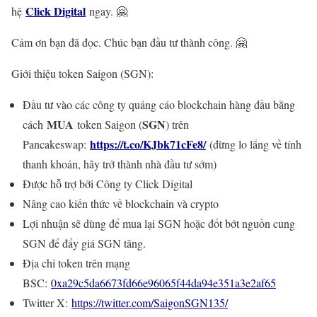
Click Digital
hệ
ngay. 🤗
Cảm ơn bạn đã đọc. Chúc bạn đầu tư thành công. 🤗
Giới thiệu token Saigon (SGN):
Đầu tư vào các công ty quảng cáo blockchain hàng đầu bằng
MUA
SGN
cách
token Saigon (
) trên
https://t.co/KJbk71cFe8/
Pancakeswap:
(đừng lo lắng về tính
thanh khoản, hãy trở thành nhà đầu tư sớm)
Được hỗ trợ bởi Công ty Click Digital
Nâng cao kiến thức về blockchain và crypto
Lợi nhuận sẽ dùng để mua lại SGN hoặc đốt bớt nguồn cung
SGN để đẩy giá SGN tăng.
Địa chỉ token trên mạng
BSC:
0xa29c5da6673fd66e96065f44da94e351a3e2af65
Twitter X:
https://twitter.com/SaigonSGN135/