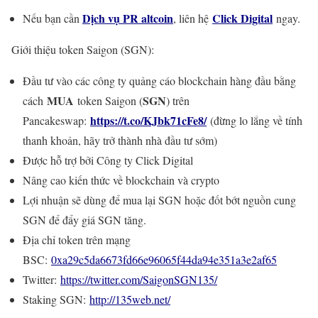
Dịch vụ PR altcoin
Click Digital
Nếu bạn cần
, liên hệ
ngay.
Giới thiệu token Saigon (SGN):
Đầu tư vào các công ty quảng cáo blockchain hàng đầu bằng
MUA
SGN
cách
token Saigon (
) trên
https://t.co/KJbk71cFe8/
Pancakeswap:
(đừng lo lắng về tính
thanh khoản, hãy trở thành nhà đầu tư sớm)
Được hỗ trợ bởi Công ty Click Digital
Nâng cao kiến thức về blockchain và crypto
Lợi nhuận sẽ dùng để mua lại SGN hoặc đốt bớt nguồn cung
SGN để đẩy giá SGN tăng.
Địa chỉ token trên mạng
BSC:
0xa29c5da6673fd66e96065f44da94e351a3e2af65
Twitter:
https://twitter.com/SaigonSGN135/
Staking SGN:
http://135web.net/