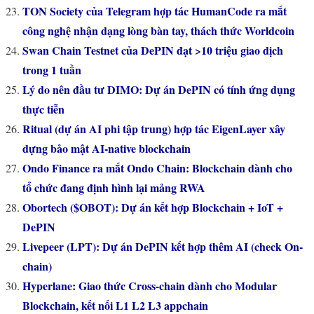
TON Society của Telegram hợp tác HumanCode ra mắt
công nghệ nhận dạng lòng bàn tay, thách thức Worldcoin
Swan Chain Testnet của DePIN đạt >10 triệu giao dịch
trong 1 tuần
Lý do nên đầu tư DIMO: Dự án DePIN có tính ứng dụng
thực tiễn
Ritual (dự án AI phi tập trung) hợp tác EigenLayer xây
dựng bảo mật AI-native blockchain
Ondo Finance ra mắt Ondo Chain: Blockchain dành cho
tổ chức đang định hình lại mảng RWA
Obortech ($OBOT): Dự án kết hợp Blockchain + IoT +
DePIN
Livepeer (LPT): Dự án DePIN kết hợp thêm AI (check On-
chain)
Hyperlane: Giao thức Cross-chain dành cho Modular
Blockchain, kết nối L1 L2 L3 appchain