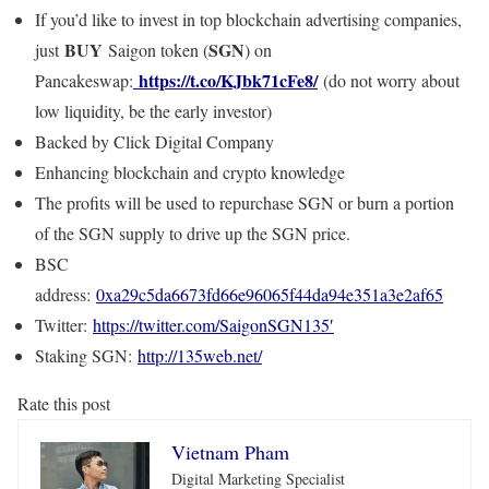
If you’d like to invest in top blockchain advertising companies,
BUY
SGN
just
Saigon token (
) on
https://t.co/KJbk71cFe8/
Pancakeswap:
(do not worry about
low liquidity, be the early investor)
Backed by Click Digital Company
Enhancing blockchain and crypto knowledge
The profits will be used to repurchase SGN or burn a portion
of the SGN supply to drive up the SGN price.
BSC
address:
0xa29c5da6673fd66e96065f44da94e351a3e2af65
Twitter:
https://twitter.com/SaigonSGN135′
Staking SGN:
http://135web.net/
Rate this post
Vietnam Pham
Digital Marketing Specialist