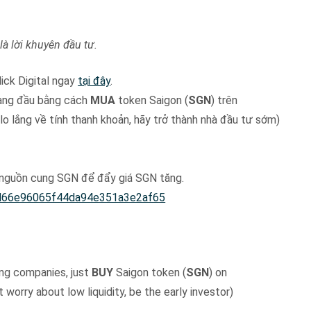
là lời khuyên đầu tư.
Click Digital ngay
tại đây
.
hàng đầu bằng cách
MUA
token Saigon (
SGN
) trên
o lắng về tính thanh khoản, hãy trở thành nhà đầu tư sớm)
 nguồn cung SGN để đẩy giá SGN tăng.
d66e96065f44da94e351a3e2af65
sing companies, just
BUY
Saigon token (
SGN
) on
 worry about low liquidity, be the early investor)