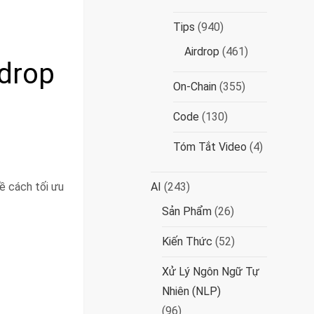
Tips
(940)
Airdrop
(461)
rdrop
On-Chain
(355)
Code
(130)
Tóm Tắt Video
(4)
ề cách tối ưu
AI
(243)
Sản Phẩm
(26)
Kiến Thức
(52)
Xử Lý Ngôn Ngữ Tự
Nhiên (NLP)
(96)