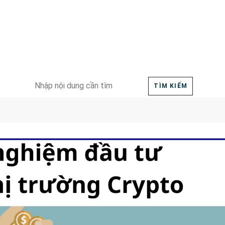
Search
TÌM KIẾM
for: