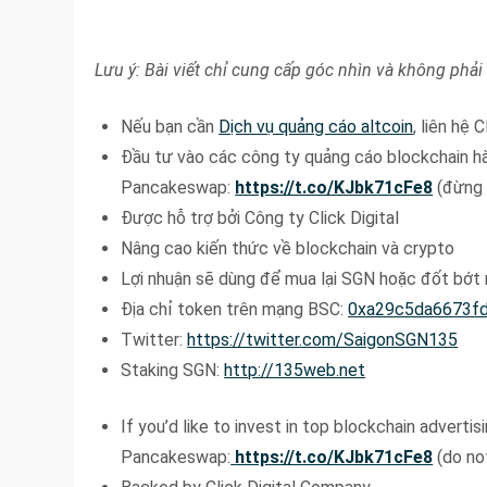
Lưu ý: Bài viết chỉ cung cấp góc nhìn và không phải 
Nếu bạn cần
Dịch vụ quảng cáo altcoin
, liên hệ 
Đầu tư vào các công ty quảng cáo blockchain 
Pancakeswap:
https://t.co/KJbk71cFe8
(đừng l
Được hỗ trợ bởi Công ty Click Digital
Nâng cao kiến thức về blockchain và crypto
Lợi nhuận sẽ dùng để mua lại SGN hoặc đốt bớt
Địa chỉ token trên mạng BSC:
0xa29c5da6673f
Twitter:
https://twitter.com/SaigonSGN135
Staking SGN:
http://135web.net
If you’d like to invest in top blockchain adverti
Pancakeswap:
https://t.co/KJbk71cFe8
(do not