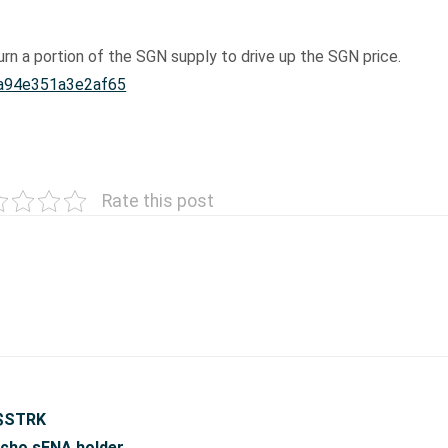
urn a portion of the SGN supply to drive up the SGN price.
a94e351a3e2af65
Rate this post
 $STRK
 cho sENA holder