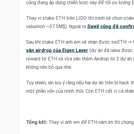
cũng đang áp dụng chiến lược này để tối ưu lượng 
Thay vì stake ETH trên LIDO thì mình sẽ chọn sta
valuation ~37.5M$). Ngoài ra
Swell cũng đã confi
Sau khi stake ETH anh em sẽ nhận được swETH ⇒ 
săn airdrop của Eigen Layer
(dự án đã raise được 
reward từ ETH và vừa săn thêm Airdrop từ 2 dự án l
không nên bỏ qua nhé.
Tuy nhiên, xin lưu ý rằng nếu hai dự án trên bị hac
một phần vốn của mình thôi. Còn ETH cất ví cá nhân
Tổng kết:
Thay vì anh em để ETH nằm im thì chúng t