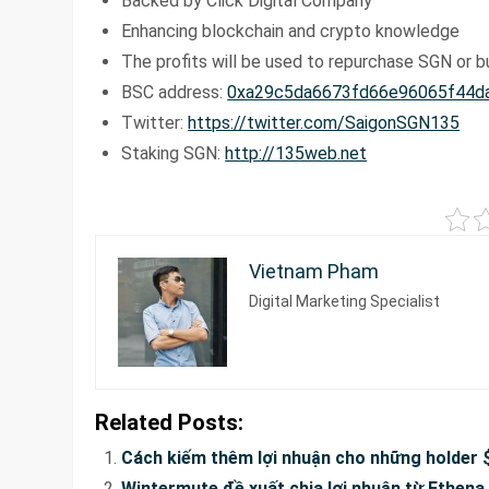
Backed by Click Digital Company
Enhancing blockchain and crypto knowledge
The profits will be used to repurchase SGN or b
BSC address:
0xa29c5da6673fd66e96065f44d
Twitter:
https://twitter.com/SaigonSGN135
Staking SGN:
http://135web.net
Vietnam Pham
Digital Marketing Specialist
Related Posts:
Cách kiếm thêm lợi nhuận cho những holder
Wintermute đề xuất chia lợi nhuận từ Ethena