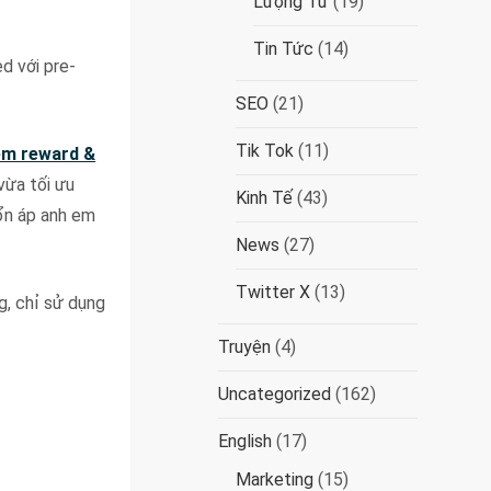
Lượng Tử
(19)
Tin Tức
(14)
d với pre-
SEO
(21)
Tik Tok
(11)
hêm reward &
vừa tối ưu
Kinh Tế
(43)
 ổn áp anh em
News
(27)
Twitter X
(13)
g, chỉ sử dụng
Truyện
(4)
Uncategorized
(162)
English
(17)
Marketing
(15)