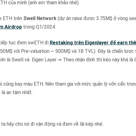
ETH của mình (anh em tham khảo nhé).
ke ETH trên
Swell Network
(dự án raise được 3.75M$ ở vòng see
rm Airdrop
trong Q1/2024.
tiếp tục đem swETH đi
Restaking trên Eigenlayer để earn t
50M$ với Pre-valuation ~ 500M$ và 1B TVL). Đây là chiến lược 
ớn là Swell và Eigen Layer ⇒ Theo nhận định thì kèo này khá là
k thì cũng bay màu ETH. Nên tham gia với mức quản lý vốn cẩn trọn
 là an tâm nhất.
a hãy cho nó đi vận động và đem về lãi kép nhé.