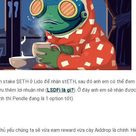
ọn stake $ETH ở Lido để nhận stETH, sau đó anh em có thể đem
u thêm lợi nhuận nhé (
LSDFi là gì?
). Ở đây anh em sẽ nhận đượ
 thì Pendle đang là 1 option tốt).
hủ yếu chúng ta sẽ vừa earn reward vừa cày Aiddrop là chính. Hi