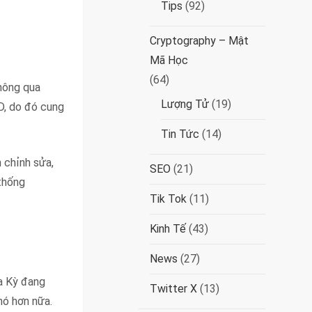
Tips
(92)
Cryptography – Mật
Mã Học
(64)
hông qua
Lượng Tử
(19)
D, do đó cung
Tin Tức
(14)
 chỉnh sửa,
SEO
(21)
 thống
Tik Tok
(11)
Kinh Tế
(43)
News
(27)
a Kỳ đang
Twitter X
(13)
nó hơn nữa.