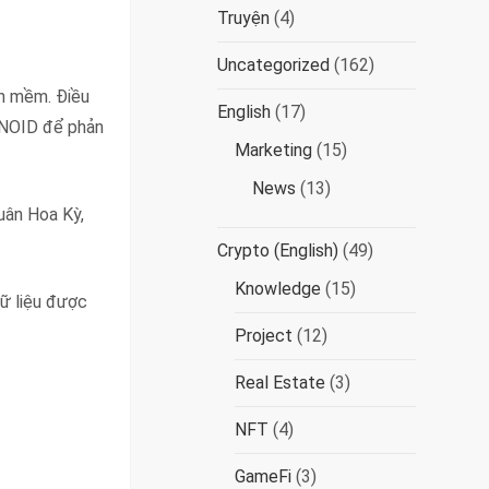
Truyện
(4)
Uncategorized
(162)
ần mềm. Điều
English
(17)
ANOID để phản
Marketing
(15)
News
(13)
uân Hoa Kỳ,
Crypto (English)
(49)
Knowledge
(15)
dữ liệu được
Project
(12)
Real Estate
(3)
NFT
(4)
GameFi
(3)