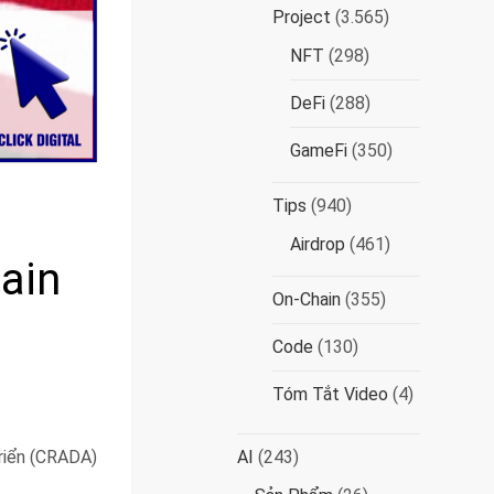
Project
(3.565)
NFT
(298)
DeFi
(288)
GameFi
(350)
Tips
(940)
Airdrop
(461)
ain
On-Chain
(355)
Code
(130)
Tóm Tắt Video
(4)
triển (CRADA)
AI
(243)