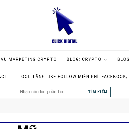
ng Company
g
 VỤ MARKETING CRYPTO
BLOG: CRYPTO
BLOG
ACT
TOOL TĂNG LIKE FOLLOW MIỄN PHÍ: FACEBOOK,
Search
TÌM KIẾM
for: