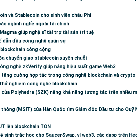
oin và Stablecoin cho sinh viên châu Phi
ác ngành nghề ngoài tài chính
agma giúp nghệ sĩ tài trợ tài sản trí tuệ
ể dẫn đầu công nghệ quân sự
 blockchain công cộng
óa chuyển giao stablecoin xuyên chuỗi
công nghệ zkVerify giúp nâng hiệu suất game Web3
 tăng cường hợp tác trong công nghệ blockchain và crypto
 thử nghiệm công nghệ blockchain
e của Polyhedra ($ZK) nâng khả năng tương tác trên nhiều 
 thông (MSIT) của Hàn Quốc tìm Giám đốc Đầu tư cho Quỹ 
UT lên blockchain TON
hệ sinh trắc học cho SaucerSwap, ví web3, các dapp trên He