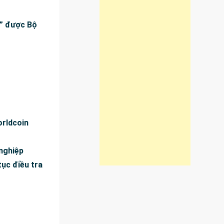
n” được Bộ
orldcoin
 nghiệp
tục điều tra