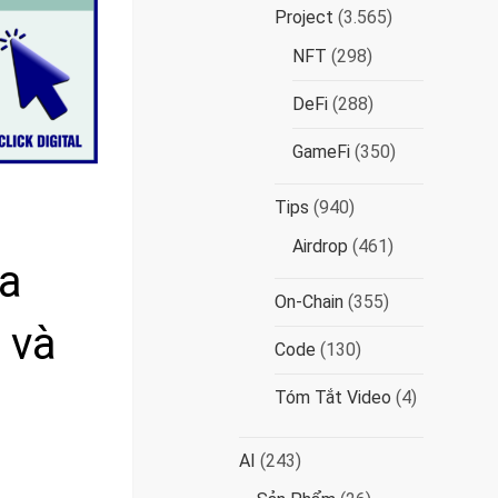
Project
(3.565)
NFT
(298)
DeFi
(288)
GameFi
(350)
Tips
(940)
Airdrop
(461)
ia
On-Chain
(355)
 và
Code
(130)
Tóm Tắt Video
(4)
AI
(243)