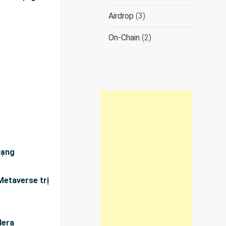
Airdrop
(3)
On-Chain
(2)
mạng
Metaverse trị
dera