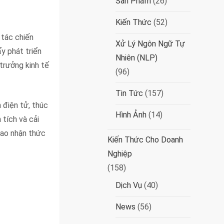
Sản Phẩm
(26)
Kiến Thức
(52)
 tác chiến
Xử Lý Ngôn Ngữ Tự
y phát triển
Nhiên (NLP)
trưởng kinh tế
(96)
Tin Tức
(157)
n điện tử, thúc
Hình Ảnh
(14)
 tích và cải
cao nhận thức
Kiến Thức Cho Doanh
Nghiệp
(158)
Dịch Vụ
(40)
News
(56)