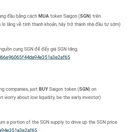
hàng đầu bằng cách
MUA
token Saigon (
SGN
) trên
lo lắng về tính thanh khoản, hãy trở thành nhà đầu tư sớm)
 nguồn cung SGN để đẩy giá SGN tăng.
d66e96065f44da94e351a3e2af65
sing companies, just
BUY
Saigon token (
SGN
) on
t worry about low liquidity, be the early investor)
urn a portion of the SGN supply to drive up the SGN price.
a94e351a3e2af65