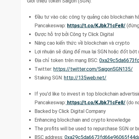
Giới thiệu token Saigon (SGN):
Đầu tư vào các công ty quảng cáo blockchain 
Pancakeswap:
https://t.co/KJbk71cFe8/
(đừng 
Được hỗ trợ bởi Công ty Click Digital
Nâng cao kiến thức về blockchain và crypto
Lợi nhuận sẽ dùng để mua lại SGN hoặc đốt bớt
Địa chỉ token trên mạng BSC:
0xa29c5da6673f
Twitter:
https://twitter.com/SaigonSGN135/
Staking SGN:
http://135web.net/
If you’d like to invest in top blockchain adverti
Pancakeswap:
https://t.co/KJbk71cFe8/
(do no
Backed by Click Digital Company
Enhancing blockchain and crypto knowledge
The profits will be used to repurchase SGN or b
BSC address:
0xa29c5da6673fd66e96065f44d