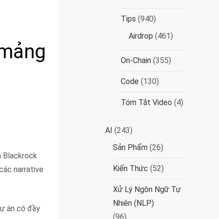
Tips
(940)
Airdrop
(461)
 mảng
On-Chain
(355)
Code
(130)
Tóm Tắt Video
(4)
AI
(243)
Sản Phẩm
(26)
n Blackrock
Kiến Thức
(52)
các narrative
Xử Lý Ngôn Ngữ Tự
Nhiên (NLP)
dự án có đầy
(96)