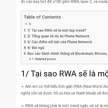
đủ các key hot để x100 gồm RWA, layer 2, và modula
Table of Contents
1/ Tại sao RWA sẽ là một big trend?
2/ Tổng quan về dự án Plume Network
3/ Các điểm nổi bật của Plume Network
4/ Đội ngũ
Đọc các Sách chính thống về Blockchain, Bitcoin,
Related posts:
1/ Tại sao RWA sẽ là mộ
➢ Anh em có thể hiểu đơn giản RWA (Real World Asse
nghĩa vốn sẽ được tối ưu hóa và thanh khoản sẽ đư
➢ RWA sẽ không phải là một trend ngắn, nó sẽ là mộ