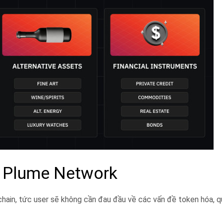
a Plume Network
ain, tức user sẽ không cần đau đầu về các vấn đề token hóa, quả