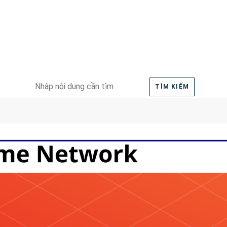
Search
TÌM KIẾM
for: