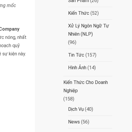
Sản Phẩm
(26)
ướng mốc
Kiến Thức
(52)
Xử Lý Ngôn Ngữ Tự
 Company
Nhiên (NLP)
ức nóng, nhất
(96)
 hoạch quỹ
 sự kiện này.
Tin Tức
(157)
Hình Ảnh
(14)
Kiến Thức Cho Doanh
Nghiệp
(158)
Dịch Vụ
(40)
News
(56)