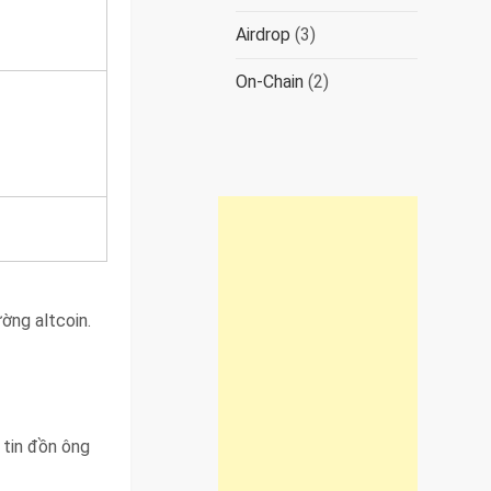
Airdrop
(3)
On-Chain
(2)
ường altcoin.
?
 tin đồn ông