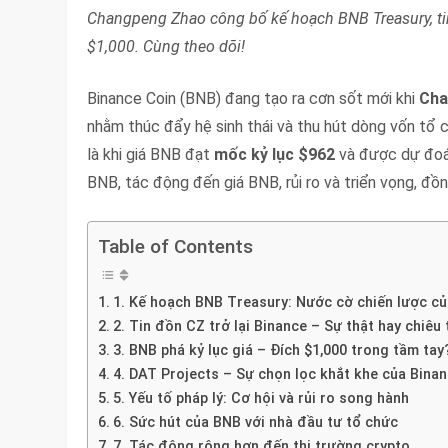
Changpeng Zhao công bố kế hoạch BNB Treasury, tin
$1,000. Cùng theo dõi!
Binance Coin (BNB) đang tạo ra cơn sốt mới khi
Cha
nhằm thúc đẩy hệ sinh thái và thu hút dòng vốn tổ c
là khi giá BNB đạt
mốc kỷ lục $962
và được dự đoán
BNB, tác động đến giá BNB, rủi ro và triển vọng, đồ
Table of Contents
1. Kế hoạch BNB Treasury: Nước cờ chiến lược c
2. Tin đồn CZ trở lại Binance – Sự thật hay chiêu 
3. BNB phá kỷ lục giá – Đích $1,000 trong tầm tay
4. DAT Projects – Sự chọn lọc khắt khe của Bina
5. Yếu tố pháp lý: Cơ hội và rủi ro song hành
6. Sức hút của BNB với nhà đầu tư tổ chức
7. Tác động rộng hơn đến thị trường crypto