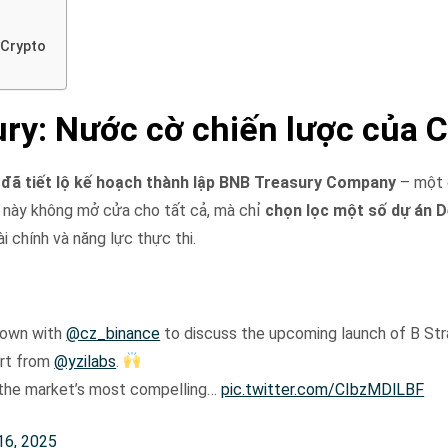
 Crypto
ry: Nước cờ chiến lược của 
đã tiết lộ kế hoạch thành lập BNB Treasury Company
– một 
y này không mở cửa cho tất cả, mà chỉ
chọn lọc một số dự án D
 chính và năng lực thực thi.
down with
@cz_binance
to discuss the upcoming launch of B Str
ort from
@yzilabs
.
the market’s most compelling…
pic.twitter.com/CIbzMDlLBF
16, 2025