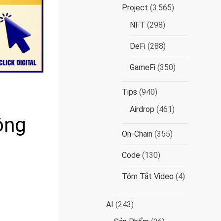
Project
(3.565)
NFT
(298)
DeFi
(288)
GameFi
(350)
Tips
(940)
Airdrop
(461)
ông
On-Chain
(355)
Code
(130)
Tóm Tắt Video
(4)
AI
(243)