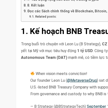
8. Kết luận
Đọc các Sách chính thống về Blockchain, Bitcoin,
Related posts:
1. Kế hoạch BNB Treasu
Trong buổi trò chuyện với Leon Lu (B Strategy),
CZ 
yết tại Mỹ với mục tiêu huy động
1 tỷ USD
. Công t
Autonomous Team (DAT)
mạnh mẽ, có tiềm lực tài
When vision meets conviction!
Our founder Leon Lu (
@MetaverseDrug
) sat 
U.S.-listed BNB Treasury Company with supp
From governance and custody to why BNB is 
— B Strategy (@BStrategyTech)
September 