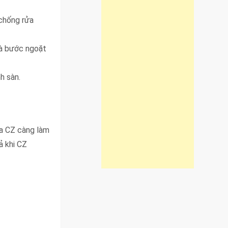
 chống rửa
là bước ngoặt
h sàn.
ủa CZ càng làm
ả khi CZ