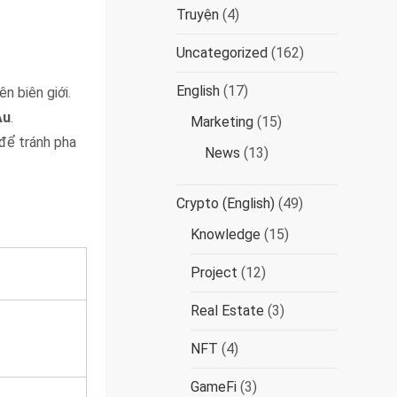
Truyện
(4)
Uncategorized
(162)
English
(17)
n biên giới.
Âu
.
Marketing
(15)
 để tránh pha
News
(13)
Crypto (English)
(49)
Knowledge
(15)
Project
(12)
Real Estate
(3)
NFT
(4)
GameFi
(3)