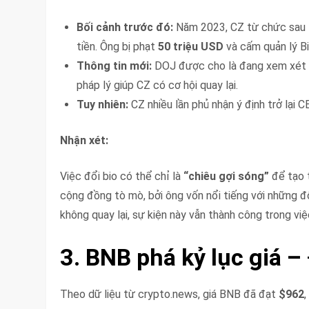
Bối cảnh trước đó:
Năm 2023, CZ từ chức sau 
tiền. Ông bị phạt
50 triệu USD
và cấm quản lý Bi
Thông tin mới:
DOJ được cho là đang xem xét gỡ
pháp lý giúp CZ có cơ hội quay lại.
Tuy nhiên:
CZ nhiều lần phủ nhận ý định trở lại 
Nhận xét:
Việc đổi bio có thể chỉ là
“chiêu gợi sóng”
để tạo 
cộng đồng tò mò, bởi ông vốn nổi tiếng với những đ
không quay lại, sự kiện này vẫn thành công trong vi
3. BNB phá kỷ lục giá –
Theo dữ liệu từ crypto.news, giá BNB đã đạt
$962