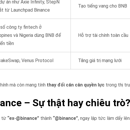
dự án như Axie Infinity, StepN
Tạo tiếng vang cho BNB
ắt từ Launchpad Binance
số công ty fintech ở
ippines và Nigeria dùng BNB để
Hỗ trợ tài chính toàn cầu
ển tiền
akeSwap, Venus Protocol
Tăng giá trị mạng lưới
chính mà còn mang tính
thay đổi cán cân quyền lực
trong thị tr
nance – Sự thật hay chiêu trò
) từ
“ex-@binance”
thành
“@binance”
, ngay lập tức làm dấy lên