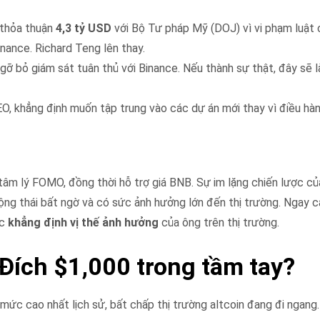
thỏa thuận
4,3 tỷ USD
với Bộ Tư pháp Mỹ (DOJ) vì vi phạm luật
nance. Richard Teng lên thay.
 bỏ giám sát tuân thủ với Binance. Nếu thành sự thật, đây sẽ 
CEO, khẳng định muốn tập trung vào các dự án mới thay vì điều hàn
tâm lý FOMO, đồng thời hỗ trợ giá BNB. Sự im lặng chiến lược c
ộng thái bất ngờ và có sức ảnh hưởng lớn đến thị trường. Ngay c
ệc
khẳng định vị thế ảnh hưởng
của ông trên thị trường.
 Đích $1,000 trong tầm tay?
, mức cao nhất lịch sử, bất chấp thị trường altcoin đang đi ngang.