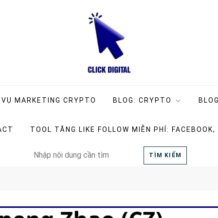
ng Company
g
 VỤ MARKETING CRYPTO
BLOG: CRYPTO
BLOG
ACT
TOOL TĂNG LIKE FOLLOW MIỄN PHÍ: FACEBOOK,
Search
TÌM KIẾM
for: