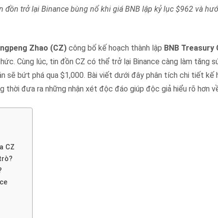
 đồn trở lại Binance bùng nổ khi giá BNB lập kỷ lục $962 và h
ngpeng Zhao (CZ)
công bố kế hoạch thành lập
BNB Treasury
hức. Cùng lúc, tin đồn CZ có thể trở lại Binance càng làm tăng s
 sẽ bứt phá qua $1,000. Bài viết dưới đây phân tích chi tiết kế
ng thời đưa ra những nhận xét độc đáo giúp độc giả hiểu rõ hơn về
ủa CZ
trò?
?
nce