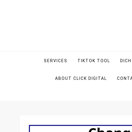
Skip
to
content
Click Digital Marketi
Cung cấp kiến thức và dịch vụ Digital Marketin
SERVICES
TIKTOK TOOL
DỊCH
ABOUT CLICK DIGITAL
CONT