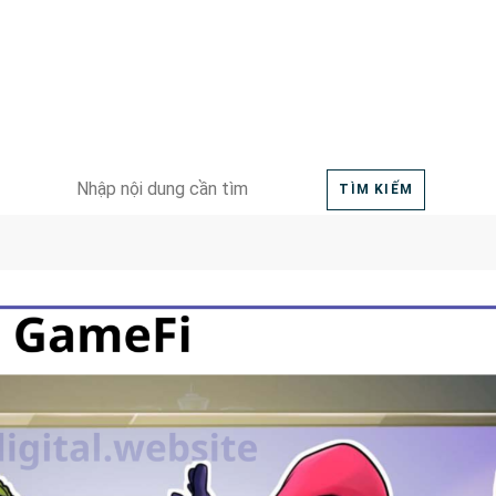
Search
TÌM KIẾM
for: