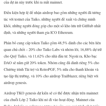
của dự án này trước khi ra mắt mainnet.
Điều kiện hợp lệ để nhận airdrop bao gồm những người đã tương
tác với testnet của Taiko, những người đề xuất và chứng minh
khối, những người đóng góp cho một số kho lưu trữ GitHub nhất
định, và những người tham gia ICO Ethereum.
Phân bổ cung cấp token Taiko gồm 48,5% dành cho các bên liên
quan chủ chốt – 20% cho Taiko Labs và nhóm lõi, 16,88% dự trữ
cho Quỹ Taiko, và 11,62% cho nhà đầu tư. Ngoài ra, Kho bạc
DAO sẽ nắm giữ 20% token. Nhóm cũng đã dành riêng 5% cho
Chương trình Tài trợ và RetroPGF, 5% nữa cho thanh khoản và
tạo lập thị trường, và 10% cho airdrop Trailblazer, riêng biệt với
airdrop genesis.
Airdrop TKO genesis dự kiến sẽ có thể được nhận trên mainnet
của chuỗi Lớp 2 Taiko khi nó đi vào hoạt động. Mainnet của