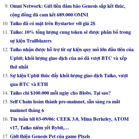
Omni Network: Gửi tiền đảm bảo Genesis sắp kết thúc,
cộng đồng đã cam kết 689.000 OMNI
Taiko đã có mặt trên Bystarter với giá 2$
Taiko: 10% tổng lượng cung token sẽ được phân bổ trong
sự kiện Trailblazers
Taiko nhận được hỗ trợ từ sự kiện quy mô lớn đầu tiên của
Upbit; khối lượng giao dịch của nó đã vượt BTC và xếp
thứ nhất
Sự kiện Upbit thúc đẩy khối lượng giao dịch Taiko, vượt
qua BTC và ETH
Taiko chi $100.000 mỗi ngày cho Blobs. Tại sao?
Self Chain hoàn thành pre-mainnet, sẵn sàng ra mắt
mainnet tháng 6
Tin tuần tới 03-09/06: CEEK 3.0, Mina Berkeley, ATOM
v17, Taiko niêm yết Bybit,…
Giới thiệu Genesis Pet của game Pixels