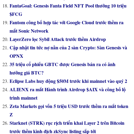
FantaGoal: Genesis Fanta Field NFT Pool thưởng 10 triệu
$FCG
Fantom công bố hợp tác với Google Cloud trước thềm ra
mắt Sonic Network
LayerZero lọc Sybil Attack trước thềm Airdrop
Cập nhật tin tức nợ nần của 2 sàn Crypto: Sàn Genesis và
OPNX
35 triệu cổ phiếu GBTC được Genesis bán ra có ảnh
hưởng giá BTC?
Eclipse Labs huy động $50M trước khi mainnet vào quý 2
ALIENX ra mắt Hành trình Airdrop $AIX và công bố lộ
trình mainnet
Zeta Markets gọi vốn 5 triệu USD trước thềm ra mắt token
Z
Starknet (STRK) rục rịch triển khai Layer 2 trên Bitcoin
trước thềm kình địch zkSync listing sắp tới