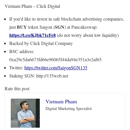
Vietnam Pham – Click Digital
If you’d like to invest in safe blockchain advertising companies,
BUY
SGN
just
token Saigon (
) at Pancakeswap:
https://t.co/KJbk71cFe8
(do not worry about low liquidity)
Backed by Click Digital Company
BSC address:
0xa29c5da6673fd66e96065f44da94e351a3e2af65
Twitter:
https://twitter.com/SaigonSGN135
Staking SGN: http://135web.net
Rate this post
Vietnam Pham
Digital Marketing Specialist