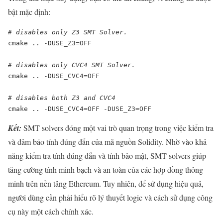
bật mặc định:
# disables only Z3 SMT Solver.
cmake .. -DUSE_Z3=OFF

# disables only CVC4 SMT Solver.
cmake .. -DUSE_CVC4=OFF

# disables both Z3 and CVC4
cmake .. -DUSE_CVC4=OFF -DUSE_Z3=OFF
Kết:
SMT solvers đóng một vai trò quan trọng trong việc kiểm tra
và đảm bảo tính đúng đắn của mã nguồn Solidity. Nhờ vào khả
năng kiểm tra tính đúng đắn và tính bảo mật, SMT solvers giúp
tăng cường tính minh bạch và an toàn của các hợp đồng thông
minh trên nền tảng Ethereum. Tuy nhiên, để sử dụng hiệu quả,
người dùng cần phải hiểu rõ lý thuyết logic và cách sử dụng công
cụ này một cách chính xác.