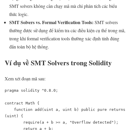
SMT solvers không cần chạy mã mà chỉ phân tích các biểu
thức logic.
SMT Solvers vs. Formal Verification Tools:
SMT solvers
thường được sử dụng để kiểm tra các điều kiện cụ thể trong mã,
trong khi formal verification tools thường xác định tính đúng
đắn toàn bộ hệ thống.
Ví dụ về SMT Solvers trong Solidity
Xem xét đoạn mã sau:
pragma solidity ^0.8.0;

contract Math {

    function add(uint a, uint b) public pure returns 
(uint) {

        require(a + b >= a, "Overflow detected");

        return a + b;
