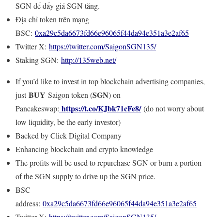
SGN để đẩy giá SGN tăng.
Địa chỉ token trên mạng
BSC:
0xa29c5da6673fd66e96065f44da94e351a3e2af65
Twitter X:
https://twitter.com/SaigonSGN135/
Staking SGN:
http://135web.net/
If you’d like to invest in top blockchain advertising companies,
BUY
SGN
just
Saigon token (
) on
https://t.co/KJbk71cFe8/
Pancakeswap:
(do not worry about
low liquidity, be the early investor)
Backed by Click Digital Company
Enhancing blockchain and crypto knowledge
The profits will be used to repurchase SGN or burn a portion
of the SGN supply to drive up the SGN price.
BSC
address:
0xa29c5da6673fd66e96065f44da94e351a3e2af65
Twitter X:
https://twitter.com/SaigonSGN135/