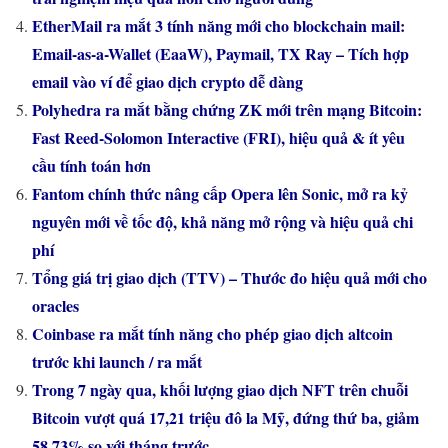
EtherMail ra mắt 3 tính năng mới cho blockchain mail:
Email-as-a-Wallet (EaaW), Paymail, TX Ray – Tích hợp
email vào ví để giao dịch crypto dễ dàng
Polyhedra ra mắt bằng chứng ZK mới trên mạng Bitcoin:
Fast Reed-Solomon Interactive (FRI), hiệu quả & ít yêu
cầu tính toán hơn
Fantom chính thức nâng cấp Opera lên Sonic, mở ra kỷ
nguyên mới về tốc độ, khả năng mở rộng và hiệu quả chi
phí
Tổng giá trị giao dịch (TTV) – Thước đo hiệu quả mới cho
oracles
Coinbase ra mắt tính năng cho phép giao dịch altcoin
trước khi launch / ra mắt
Trong 7 ngày qua, khối lượng giao dịch NFT trên chuỗi
Bitcoin vượt quá 17,21 triệu đô la Mỹ, đứng thứ ba, giảm
58,73% so với tháng trước