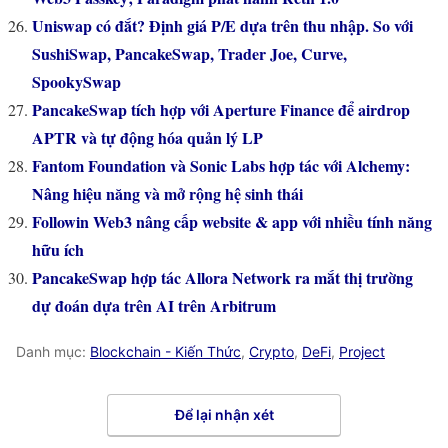
Uniswap có đắt? Định giá P/E dựa trên thu nhập. So với
SushiSwap, PancakeSwap, Trader Joe, Curve,
SpookySwap
PancakeSwap tích hợp với Aperture Finance để airdrop
APTR và tự động hóa quản lý LP
Fantom Foundation và Sonic Labs hợp tác với Alchemy:
Nâng hiệu năng và mở rộng hệ sinh thái
Followin Web3 nâng cấp website & app với nhiều tính năng
hữu ích
PancakeSwap hợp tác Allora Network ra mắt thị trường
dự đoán dựa trên AI trên Arbitrum
Danh mục:
Blockchain - Kiến Thức
,
Crypto
,
DeFi
,
Project
Để lại nhận xét