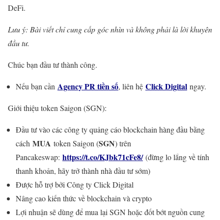
DeFi.
Lưu ý: Bài viết chỉ cung cấp góc nhìn và không phải là lời khuyên
đầu tư.
Chúc bạn đầu tư thành công.
Agency PR tiền số
Click Digital
Nếu bạn cần
, liên hệ
ngay.
Giới thiệu token Saigon (SGN):
Đầu tư vào các công ty quảng cáo blockchain hàng đầu bằng
MUA
SGN
cách
token Saigon (
) trên
https://t.co/KJbk71cFe8/
Pancakeswap:
(đừng lo lắng về tính
thanh khoản, hãy trở thành nhà đầu tư sớm)
Được hỗ trợ bởi Công ty Click Digital
Nâng cao kiến thức về blockchain và crypto
Lợi nhuận sẽ dùng để mua lại SGN hoặc đốt bớt nguồn cung