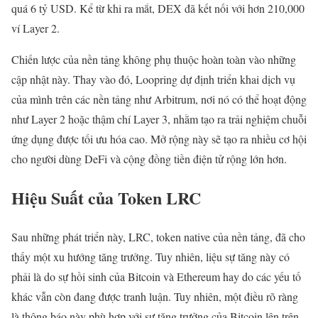
quá 6 tỷ USD. Kể từ khi ra mắt, DEX đã kết nối với hơn 210,000
ví Layer 2.
Chiến lược của nền tảng không phụ thuộc hoàn toàn vào những
cập nhật này. Thay vào đó, Loopring dự định triển khai dịch vụ
của mình trên các nền tảng như Arbitrum, nơi nó có thể hoạt động
như Layer 2 hoặc thậm chí Layer 3, nhằm tạo ra trải nghiệm chuỗi
ứng dụng được tối ưu hóa cao. Mở rộng này sẽ tạo ra nhiều cơ hội
cho người dùng DeFi và cộng đồng tiền điện tử rộng lớn hơn.
Hiệu Suất của Token LRC
Sau những phát triển này, LRC, token native của nền tảng, đã cho
thấy một xu hướng tăng trưởng. Tuy nhiên, liệu sự tăng này có
phải là do sự hồi sinh của Bitcoin và Ethereum hay do các yếu tố
khác vẫn còn đang được tranh luận. Tuy nhiên, một điều rõ ràng
là thông báo này phù hợp với sự tăng trưởng của Bitcoin lên trên