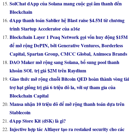
SolChat dApp của Solana mang cuộc gọi âm thanh đến
Blockchain
dApp thanh toán Sablier hệ Blast raise $4.5M từ chương
trình Startup Accelerator của a16z
Blockchain Layer 1 Peaq Network gọi vốn huy động $15M
để mở rộng DePIN, bởi Generative Ventures, Borderless
Capital, Spartan Group, CMCC Global, Animoca Brands
DAO Maker mở rộng sang Solana, bổ sung pool thanh
khoản SOL trị giá $2M trên Raydium
Giao thức mở rộng chuỗi Bitcoin QED hoàn thành vòng tài
trợ hạt giống trị giá 6 triệu đô la, với sự tham gia của
Blockchain Capital
Mansa nhận 10 triệu đô để mở rộng thanh toán dựa trên
Stablecoin
dApp Store Kit (dSK) là gì?
Injective hợp tác Altlayer tạo ra restaked security cho các