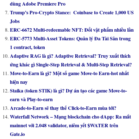
dùng Adobe Premiere Pro
Trump’s Pro-Crypto Stance: Coinbase to Create 1,000 US
Jobs
ERC-6672 Multi-redeemable NFT: Đổi vật phẩm nhiều lần
ERC-5773 Multi-Asset Tokens: Quản lý Đa Tài Sản trong
1 contract, token
Adaptive RAG là gì? Adaptive Retrieval? Truy xuất thích
ứng khác gì Single-Step Retrieval & Multi-Step Retrieval?
Move-to-Earn là gì? Một số game Move-to Earn-hot nhất
hiện nay
Staika (token STIK) là gì? Dự án tạo các game Move-to-
earn và Play-to-earn
Arcade-to-Earn sẽ thay thế Click-to-Earn mùa tới?
Waterfall Network – Mạng blockchain cho dApp: Ra mắt
mainnet với 2.048 validator, niêm yết $WATER trên
Gate.io