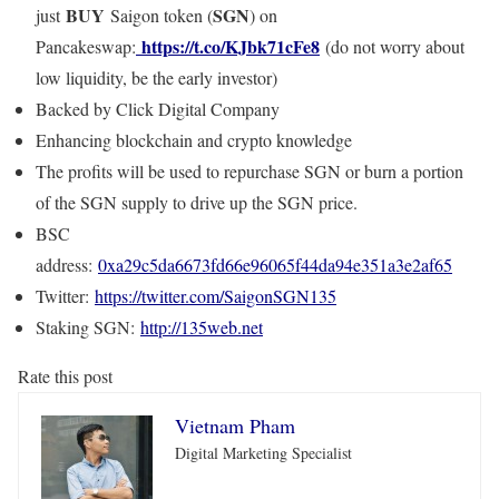
BUY
SGN
just
Saigon token (
) on
https://t.co/KJbk71cFe8
Pancakeswap:
(do not worry about
low liquidity, be the early investor)
Backed by Click Digital Company
Enhancing blockchain and crypto knowledge
The profits will be used to repurchase SGN or burn a portion
of the SGN supply to drive up the SGN price.
BSC
address:
0xa29c5da6673fd66e96065f44da94e351a3e2af65
Twitter:
https://twitter.com/SaigonSGN135
Staking SGN:
http://135web.net
Rate this post
Vietnam Pham
Digital Marketing Specialist