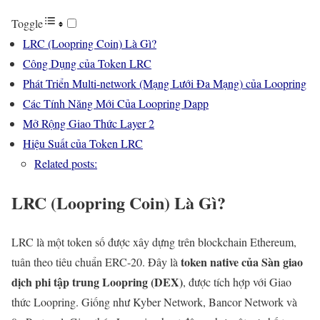
Toggle
LRC (Loopring Coin) Là Gì?
Công Dụng của Token LRC
Phát Triển Multi-network (Mạng Lưới Đa Mạng) của Loopring
Các Tính Năng Mới Của Loopring Dapp
Mở Rộng Giao Thức Layer 2
Hiệu Suất của Token LRC
Related posts:
LRC (Loopring Coin) Là Gì?
LRC là một token số được xây dựng trên blockchain Ethereum,
token native của Sàn giao
tuân theo tiêu chuẩn ERC-20. Đây là
dịch phi tập trung Loopring (DEX)
, được tích hợp với Giao
thức Loopring. Giống như Kyber Network, Bancor Network và