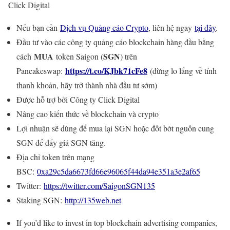
Click Digital
Nếu bạn cần
Dịch vụ Quảng cáo Crypto
, liên hệ ngay
tại đây
.
Đầu tư vào các công ty quảng cáo blockchain hàng đầu bằng
MUA
SGN
cách
token Saigon (
) trên
https://t.co/KJbk71cFe8
Pancakeswap:
(đừng lo lắng về tính
thanh khoản, hãy trở thành nhà đầu tư sớm)
Được hỗ trợ bởi Công ty Click Digital
Nâng cao kiến thức về blockchain và crypto
Lợi nhuận sẽ dùng để mua lại SGN hoặc đốt bớt nguồn cung
SGN để đẩy giá SGN tăng.
Địa chỉ token trên mạng
BSC:
0xa29c5da6673fd66e96065f44da94e351a3e2af65
Twitter:
https://twitter.com/SaigonSGN135
Staking SGN:
http://135web.net
If you’d like to invest in top blockchain advertising companies,