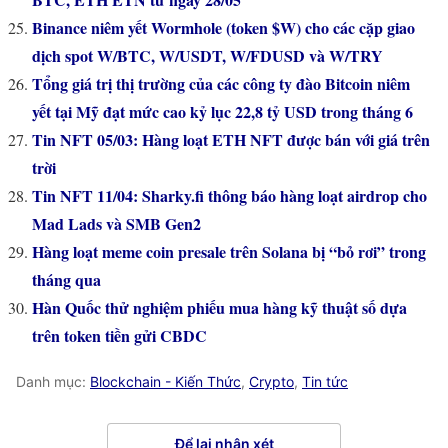
Binance niêm yết Wormhole (token $W) cho các cặp giao
dịch spot W/BTC, W/USDT, W/FDUSD và W/TRY
Tổng giá trị thị trường của các công ty đào Bitcoin niêm
yết tại Mỹ đạt mức cao kỷ lục 22,8 tỷ USD trong tháng 6
Tin NFT 05/03: Hàng loạt ETH NFT được bán với giá trên
trời
Tin NFT 11/04: Sharky.fi thông báo hàng loạt airdrop cho
Mad Lads và SMB Gen2
Hàng loạt meme coin presale trên Solana bị “bỏ rơi” trong
tháng qua
Hàn Quốc thử nghiệm phiếu mua hàng kỹ thuật số dựa
trên token tiền gửi CBDC
Danh mục:
Blockchain - Kiến Thức
,
Crypto
,
Tin tức
Để lại nhận xét