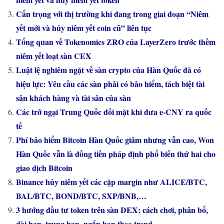
Cẩn trọng với thị trường khi đang trong giai đoạn “Niêm
yết mới và hủy niêm yết coin cũ” liên tục
Tổng quan về Tokenomics ZRO của LayerZero trước thềm
niêm yết loạt sàn CEX
Luật lệ nghiêm ngặt về sàn crypto của Hàn Quốc đã có
hiệu lực: Yêu cầu các sàn phải có bảo hiểm, tách biệt tài
sản khách hàng và tài sản của sàn
Các trở ngại Trung Quốc đối mặt khi đưa e-CNY ra quốc
tế
Phí bảo hiểm Bitcoin Hàn Quốc giảm nhưng vẫn cao, Won
Hàn Quốc vẫn là đồng tiền pháp định phổ biến thứ hai cho
giao dịch Bitcoin
Binance hủy niêm yết các cặp margin như ALICE/BTC,
BAL/BTC, BOND/BTC, SXP/BNB,…
3 hướng đầu tư token trên sàn DEX: cách chơi, phân bổ,
dài hạn, trung hạn, ngắn hạn theo trend