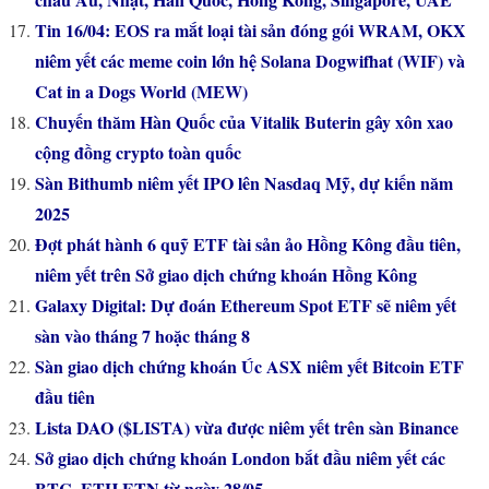
Tin 16/04: EOS ra mắt loại tài sản đóng gói WRAM, OKX
niêm yết các meme coin lớn hệ Solana Dogwifhat (WIF) và
Cat in a Dogs World (MEW)
Chuyến thăm Hàn Quốc của Vitalik Buterin gây xôn xao
cộng đồng crypto toàn quốc
Sàn Bithumb niêm yết IPO lên Nasdaq Mỹ, dự kiến năm
2025
Đợt phát hành 6 quỹ ETF tài sản ảo Hồng Kông đầu tiên,
niêm yết trên Sở giao dịch chứng khoán Hồng Kông
Galaxy Digital: Dự đoán Ethereum Spot ETF sẽ niêm yết
sàn vào tháng 7 hoặc tháng 8
Sàn giao dịch chứng khoán Úc ASX niêm yết Bitcoin ETF
đầu tiên
Lista DAO ($LISTA) vừa được niêm yết trên sàn Binance
Sở giao dịch chứng khoán London bắt đầu niêm yết các
BTC, ETH ETN từ ngày 28/05