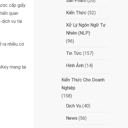
Sản Phẩm
(26)
được cấp giấy
Kiến Thức
(52)
tiến quan
dịch vụ tài
Xử Lý Ngôn Ngữ Tự
Nhiên (NLP)
(96)
ở ra nhiều cơ
Tin Tức
(157)
Hình Ảnh
(14)
hKey mang lại
Kiến Thức Cho Doanh
Nghiệp
(158)
Dịch Vụ
(40)
News
(56)