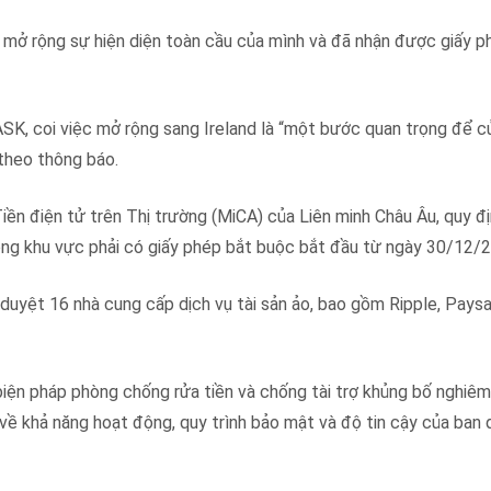
 mở rộng sự hiện diện toàn cầu của mình và đã nhận được giấy ph
ASK, coi việc mở rộng sang Ireland là “một bước quan trọng để c
 theo thông báo.
iền điện tử trên Thị trường (MiCA) của Liên minh Châu Âu, quy đị
rong khu vực phải có giấy phép bắt buộc bắt đầu từ ngày 30/12/
 duyệt 16 nhà cung cấp dịch vụ tài sản ảo, bao gồm Ripple, Pays
iện pháp phòng chống rửa tiền và chống tài trợ khủng bố nghiêm
g về khả năng hoạt động, quy trình bảo mật và độ tin cậy của ban 