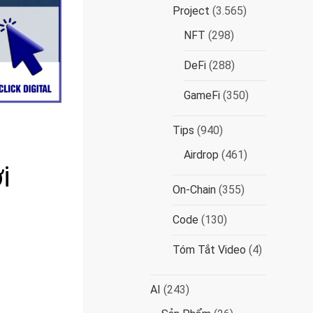
Project
(3.565)
NFT
(298)
DeFi
(288)
GameFi
(350)
Tips
(940)
Airdrop
(461)
i
On-Chain
(355)
Code
(130)
Tóm Tắt Video
(4)
AI
(243)