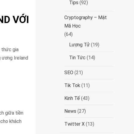
Tips
(92)
ND VỚI
Cryptography – Mật
Mã Học
(64)
Lượng Tử
(19)
 thức gia
Tin Tức
(14)
 ương Ireland
SEO
(21)
Tik Tok
(11)
Kinh Tế
(43)
News
(27)
ch giữa tiền
t cho khách
Twitter X
(13)