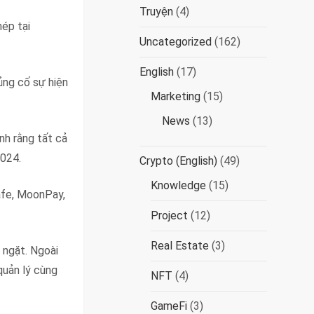
Truyện
(4)
ép tại
Uncategorized
(162)
English
(17)
ủng cố sự hiện
Marketing
(15)
News
(13)
nh rằng tất cả
2024.
Crypto (English)
(49)
Knowledge
(15)
afe, MoonPay,
Project
(12)
Real Estate
(3)
 ngặt. Ngoài
quản lý cùng
NFT
(4)
GameFi
(3)