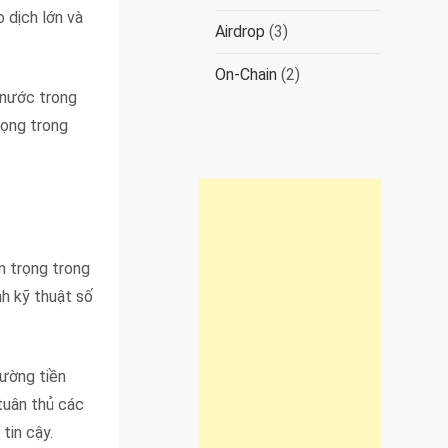
 dịch lớn và
Airdrop
(3)
On-Chain
(2)
 nước trong
rọng trong
n trọng trong
nh kỹ thuật số
rường tiền
tuân thủ các
tin cậy.