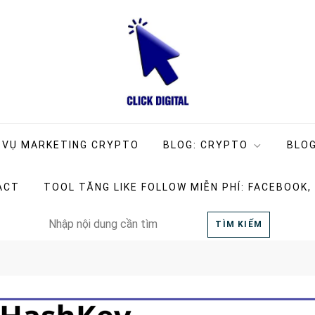
ng Company
g
 VỤ MARKETING CRYPTO
BLOG: CRYPTO
BLOG
ACT
TOOL TĂNG LIKE FOLLOW MIỄN PHÍ: FACEBOOK,
Search
TÌM KIẾM
for: