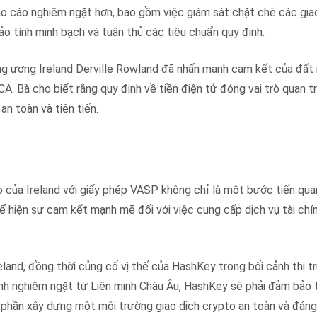
áo cáo nghiêm ngặt hơn, bao gồm việc giám sát chặt chẽ các giao
ảo tính minh bạch và tuân thủ các tiêu chuẩn quy định.
g ương Ireland Derville Rowland đã nhấn mạnh cam kết của đất
CA. Bà cho biết rằng quy định về tiền điện tử đóng vai trò quan t
an toàn và tiên tiến.
o của Ireland với giấy phép VASP không chỉ là một bước tiến qua
 hiện sự cam kết mạnh mẽ đối với việc cung cấp dịch vụ tài chí
reland, đồng thời củng cố vị thế của HashKey trong bối cảnh thị t
ịnh nghiêm ngặt từ Liên minh Châu Âu, HashKey sẽ phải đảm bảo 
phần xây dựng một môi trường giao dịch crypto an toàn và đáng 