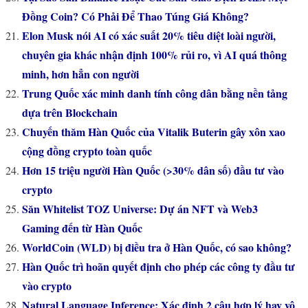
Đồng Coin? Có Phải Để Thao Túng Giá Không?
Elon Musk nói AI có xác suất 20% tiêu diệt loài người,
chuyên gia khác nhận định 100% rủi ro, vì AI quá thông
minh, hơn hẳn con người
Trung Quốc xác minh danh tính công dân bằng nền tảng
dựa trên Blockchain
Chuyến thăm Hàn Quốc của Vitalik Buterin gây xôn xao
cộng đồng crypto toàn quốc
Hơn 15 triệu người Hàn Quốc (>30% dân số) đầu tư vào
crypto
Săn Whitelist TOZ Universe: Dự án NFT và Web3
Gaming đến từ Hàn Quốc
WorldCoin (WLD) bị điều tra ở Hàn Quốc, có sao không?
Hàn Quốc trì hoãn quyết định cho phép các công ty đầu tư
vào crypto
Natural Language Inference: Xác định 2 câu hợp lý hay vô