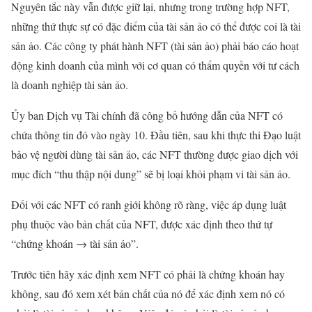
Nguyên tắc này vẫn được giữ lại, nhưng trong trường hợp NFT,
những thứ thực sự có đặc điểm của tài sản ảo có thể được coi là tài
sản ảo. Các công ty phát hành NFT (tài sản ảo) phải báo cáo hoạt
động kinh doanh của mình với cơ quan có thẩm quyền với tư cách
là doanh nghiệp tài sản ảo.
Ủy ban Dịch vụ Tài chính đã công bố hướng dẫn của NFT có
chứa thông tin đó vào ngày 10. Đầu tiên, sau khi thực thi Đạo luật
bảo vệ người dùng tài sản ảo, các NFT thường được giao dịch với
mục đích “thu thập nội dung” sẽ bị loại khỏi phạm vi tài sản ảo.
Đối với các NFT có ranh giới không rõ ràng, việc áp dụng luật
phụ thuộc vào bản chất của NFT, được xác định theo thứ tự
“chứng khoán → tài sản ảo”.
Trước tiên hãy xác định xem NFT có phải là chứng khoán hay
không, sau đó xem xét bản chất của nó để xác định xem nó có