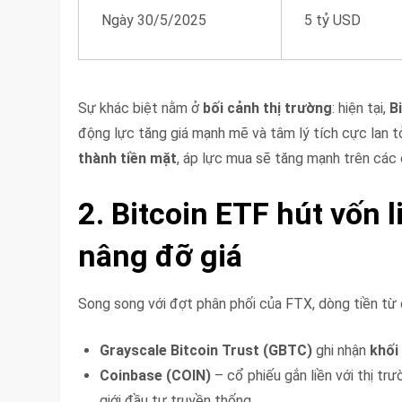
Ngày 30/5/2025
5 tỷ USD
Sự khác biệt nằm ở
bối cảnh thị trường
: hiện tại,
B
động lực tăng giá mạnh mẽ và tâm lý tích cực lan 
thành tiền mặt
, áp lực mua sẽ tăng mạnh trên các
2. Bitcoin ETF hút vốn l
nâng đỡ giá
Song song với đợt phân phối của FTX, dòng tiền từ
Grayscale Bitcoin Trust (GBTC)
ghi nhận
khối
Coinbase (COIN)
– cổ phiếu gắn liền với thị t
giới đầu tư truyền thống.