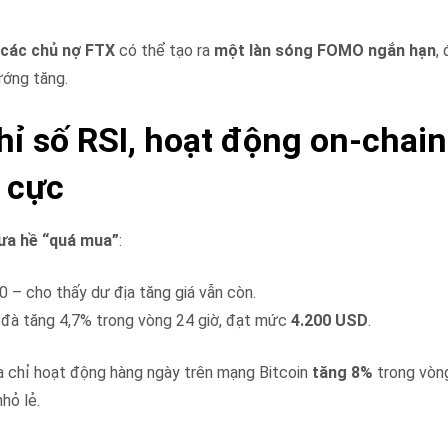
ừ các chủ nợ FTX
có thể tạo ra
một làn sóng FOMO ngắn hạn
,
ướng tăng.
Chỉ số RSI, hoạt động on-chai
 cực
hưa hề “quá mua”
:
 – cho thấy dư địa tăng giá vẫn còn.
m đà tăng 4,7% trong vòng 24 giờ, đạt mức
4.200 USD
.
a chỉ hoạt động hàng ngày trên mạng Bitcoin
tăng 8%
trong vòn
hỏ lẻ.