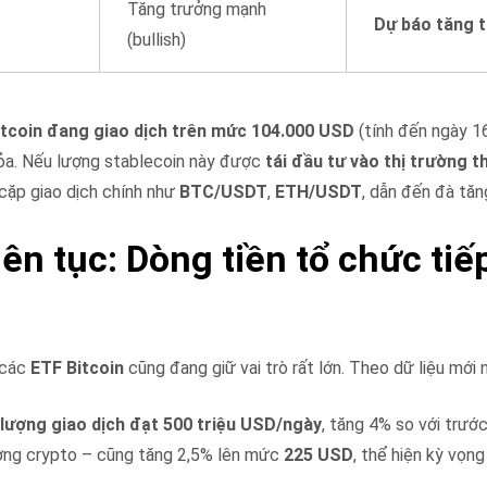
Tăng trưởng mạnh
Dự báo tăng t
(bullish)
itcoin đang giao dịch trên mức 104.000 USD
(tính đến ngày 1
tỏa. Nếu lượng stablecoin này được
tái đầu tư vào thị trường th
 cặp giao dịch chính như
BTC/USDT
,
ETH/USDT
, dẫn đến đà tăn
iên tục: Dòng tiền tổ chức tiế
 các
ETF Bitcoin
cũng đang giữ vai trò rất lớn. Theo dữ liệu mới 
 lượng giao dịch đạt 500 triệu USD/ngày
, tăng 4% so với trước
rường crypto – cũng tăng 2,5% lên mức
225 USD
, thể hiện kỳ vọn