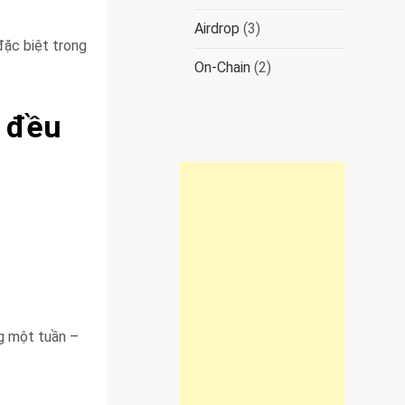
Airdrop
(3)
 đặc biệt trong
On-Chain
(2)
n đều
g một tuần –