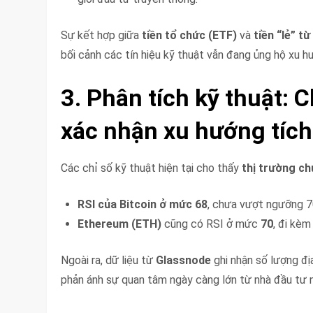
Sự kết hợp giữa
tiền tổ chức (ETF)
và
tiền “lẻ” t
bối cảnh các tín hiệu kỹ thuật vẫn đang ủng hộ xu h
3. Phân tích kỹ thuật: 
xác nhận xu hướng tích
Các chỉ số kỹ thuật hiện tại cho thấy
thị trường c
RSI của Bitcoin ở mức 68
, chưa vượt ngưỡng 70
Ethereum (ETH)
cũng có RSI ở mức
70
, đi kè
Ngoài ra, dữ liệu từ
Glassnode
ghi nhận số lượng đị
phản ánh sự quan tâm ngày càng lớn từ nhà đầu tư n