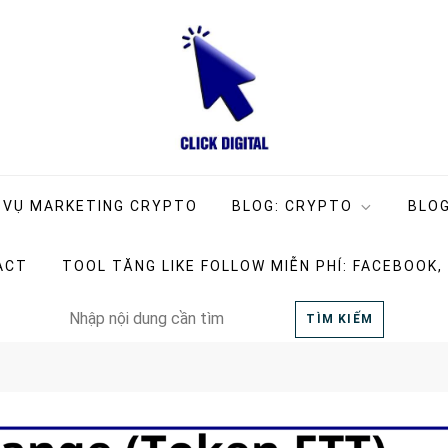
ng Company
g
 VỤ MARKETING CRYPTO
BLOG: CRYPTO
BLOG
ACT
TOOL TĂNG LIKE FOLLOW MIỄN PHÍ: FACEBOOK,
Search
TÌM KIẾM
for: