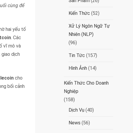
Sản Phẩm
(26)
cuối cùng để
Kiến Thức
(52)
Xử Lý Ngôn Ngữ Tự
ờ hai yếu tố
Nhiên (NLP)
tcoin
. Các
(96)
ố vĩ mô và
 giao dịch
Tin Tức
(157)
Hình Ảnh
(14)
lecoin
cho
Kiến Thức Cho Doanh
trong bối cảnh
Nghiệp
(158)
Dịch Vụ
(40)
News
(56)