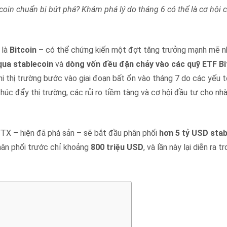
coin chuẩn bị bứt phá? Khám phá lý do tháng 6 có thể là cơ hội 
 là
Bitcoin
– có thể chứng kiến một đợt tăng trưởng mạnh mẽ nh
qua stablecoin
và
dòng vốn đều đặn chảy vào các quỹ ETF Bi
hi thị trường bước vào giai đoạn bất ổn vào tháng 7 do các yếu t
thúc đẩy thị trường, các rủi ro tiềm tàng và cơ hội đầu tư cho nhà
 FTX – hiện đã phá sản – sẽ bắt đầu phân phối
hơn 5 tỷ USD stab
phân phối trước chỉ khoảng
800 triệu USD
, và lần này lại diễn ra 