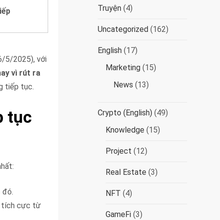
Truyện
(4)
iếp
Uncategorized
(162)
English
(17)
6/5/2025), với
Marketing
(15)
ay vì rút ra
News
(13)
g tiếp tục.
p tục
Crypto (English)
(49)
Knowledge
(15)
Project
(12)
nhất:
Real Estate
(3)
 đó.
NFT
(4)
g tích cực từ
GameFi
(3)