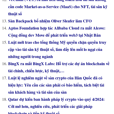
cần code Market-as-a-Service (MaaS) cho NFT, tài sản kỹ
thuật số
Sàn Backpack bổ nhiệm Oliver Sleafer làm CFO
Aptos Foundation hợp tác Alibaba Cloud ra mắt Alcove:
Cộng đồng dev Move để phát triển web3 tại Nhật Bản
Luật mới trao cho tổng thống Mỹ quyền chặn quyền truy
cập vào tài sản kỹ thuật số, làm dấy lên mối lo ngại của
những người trong ngành
BingX ra mắt BingX Labs: Hỗ trợ các dự án blockchain về
tài chính, chiến lược, kỹ thuật,…
Luật lệ nghiêm ngặt về sàn crypto của Hàn Quốc đã có
hiệu lực: Yêu cầu các sàn phải có bảo hiểm, tách biệt tài
sản khách hàng và tài sản của sàn
Qatar dự kiến ​​ban hành pháp lý crypto vào quý 4/2024:
Cởi mở hơn, nghiên cứu, phát triển các giải pháp
blockchain và tiền kỹ thuật số