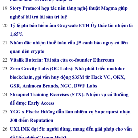
Story Protocol hợp tác nền tảng nghệ thuật Magma giúp
nghệ sĩ tài trợ tài sản trí tuệ
Tỷ lệ phí bảo hiểm âm Grayscale ETH Ủy thác tín nhiệm là
1,65%
Nhóm đặc nhiệm thuế toàn cầu J5 cảnh báo nguy cơ liên
quan đến crypto
Vitalik Buterin: Tài sản của co-founder Ethereum
Zero Gravity Labs (OG Labs): Nhà phát triển modular
blockchain, gọi vốn huy động $35M từ Hack VC, OKX,
GSR, Animoca Brands, NGC, DWF Labs
Shrapnel Training Exercises (STX): Nhiệm vụ có thưởng
để được Early Access
YGG x Pixels: Hướng dẫn làm nhiệm vụ Superquest nhận
300 điểm Reputation
UXLINK đạt 5tr người dùng, mang đến giải pháp cho vấn
đề “tín nhiệm” trong Web3