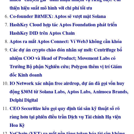
thiện hiệu suất mô hình với chi phí tối ưu
Co-founder BitMEX: Aptos sẽ vượt mặt Solana
HashKey Cloud hợp tác Aptos Foundation phát triển
HashKey DID trên Aptos Chain
Aptos ra mắt Aptos Connect: Ví Web3 không cần khóa
Các dự án crypto chào đón nhân sự mới: Centrifuge bổ
nhiệm COO và Head of Product; Movement Labs có
Trưởng Bộ phận Nghiên cứu; Polygon thêm vị trí Giám
đốc Kinh doanh
IO Network xác nhận free airdrop, dự án đã gọi vốn huy
động $30M từ Solana Labs, Aptos Labs, Animoca Brands,
Delphi Digital
CEO Securitize kêu gọi quy định tài sản kỹ thuật số rõ
ràng hơn tại phiên điều trần Dịch vụ Tài chính Hạ viện
Hoa Kỳ
VeChain (VET) ra mắt nền tảng token hóa tài sản không