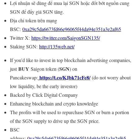
Lợi nhuận sẽ dùng để mua lại SGN hoặc đốt bớt nguồn cung
SGN để đẩy giá SGN tăng.
Địa chỉ token trên mạng
BSC:
0xa29c5da6673fd66e96065f44da94e351a3e2af65
Twitter X:
https://twitter.com/SaigonSGN135/
Staking SGN:
http://135web.net/
If you’d like to invest in top blockchain advertising companies,
BUY
SGN
just
Saigon token (
) on
https://t.co/KJbk71cFe8/
Pancakeswap:
(do not worry about
low liquidity, be the early investor)
Backed by Click Digital Company
Enhancing blockchain and crypto knowledge
The profits will be used to repurchase SGN or burn a portion
of the SGN supply to drive up the SGN price.
BSC
address:
0xa29c5da6673fd66e96065f44da94e351a3e2af65