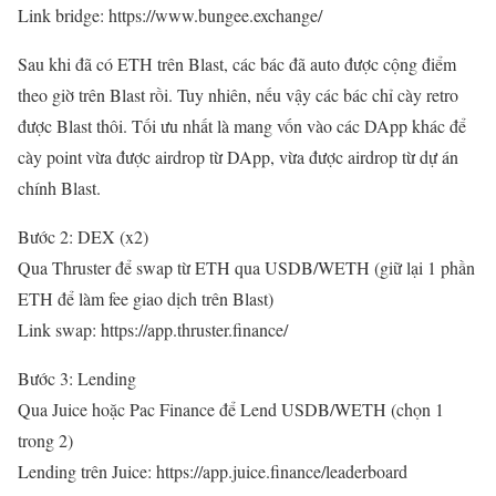
Link bridge: https://www.bungee.exchange/
Sau khi đã có ETH trên Blast, các bác đã auto được cộng điểm
theo giờ trên Blast rồi. Tuy nhiên, nếu vậy các bác chỉ cày retro
được Blast thôi. Tối ưu nhất là mang vốn vào các DApp khác để
cày point vừa được airdrop từ DApp, vừa được airdrop từ dự án
chính Blast.
Bước 2: DEX (x2)
Qua Thruster để swap từ ETH qua USDB/WETH (giữ lại 1 phần
ETH để làm fee giao dịch trên Blast)
Link swap: https://app.thruster.finance/
Bước 3: Lending
Qua Juice hoặc Pac Finance để Lend USDB/WETH (chọn 1
trong 2)
Lending trên Juice: https://app.juice.finance/leaderboard