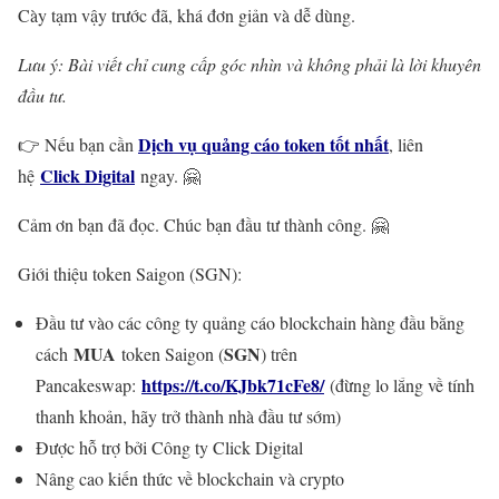
Cày tạm vậy trước đã, khá đơn giản và dễ dùng.
Lưu ý: Bài viết chỉ cung cấp góc nhìn và không phải là lời khuyên
đầu tư.
Dịch vụ quảng cáo token tốt nhất
👉 Nếu bạn cần
, liên
Click Digital
hệ
ngay. 🤗
Cảm ơn bạn đã đọc. Chúc bạn đầu tư thành công. 🤗
Giới thiệu token Saigon (SGN):
Đầu tư vào các công ty quảng cáo blockchain hàng đầu bằng
MUA
SGN
cách
token Saigon (
) trên
https://t.co/KJbk71cFe8/
Pancakeswap:
(đừng lo lắng về tính
thanh khoản, hãy trở thành nhà đầu tư sớm)
Được hỗ trợ bởi Công ty Click Digital
Nâng cao kiến thức về blockchain và crypto