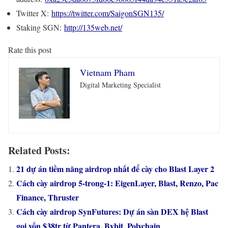
Twitter X:
https://twitter.com/SaigonSGN135/
Staking SGN:
http://135web.net/
Rate this post
Vietnam Pham
Digital Marketing Specialist
Related Posts:
21 dự án tiềm năng airdrop nhất để cày cho Blast Layer 2
Cách cày airdrop 5-trong-1: EigenLayer, Blast, Renzo, Pac
Finance, Thruster
Cách cày airdrop SynFutures: Dự án sàn DEX hệ Blast
gọi vốn $38tr từ Pantera, Bybit, Polychain