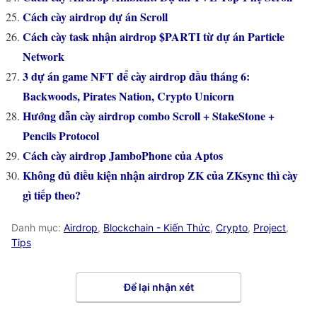
Cách cày airdrop dự án Scroll
Cách cày task nhận airdrop $PARTI từ dự án Particle
Network
3 dự án game NFT để cày airdrop đầu tháng 6:
Backwoods, Pirates Nation, Crypto Unicorn
Hướng dẫn cày airdrop combo Scroll + StakeStone +
Pencils Protocol
Cách cày airdrop JamboPhone của Aptos
Không đủ điều kiện nhận airdrop ZK của ZKsync thì cày
gì tiếp theo?
Danh mục:
Airdrop
,
Blockchain - Kiến Thức
,
Crypto
,
Project
,
Tips
Để lại nhận xét