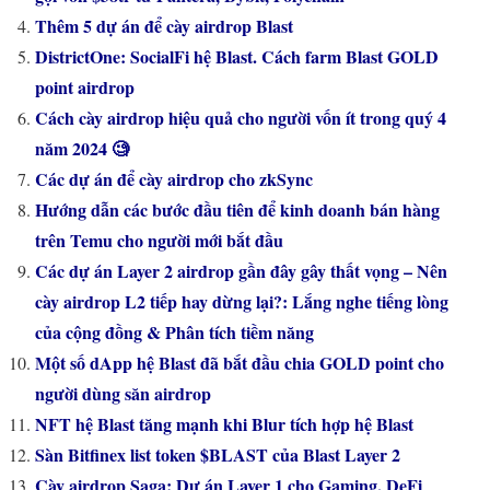
Thêm 5 dự án để cày airdrop Blast
DistrictOne: SocialFi hệ Blast. Cách farm Blast GOLD
point airdrop
Cách cày airdrop hiệu quả cho người vốn ít trong quý 4
năm 2024 🧐
Các dự án để cày airdrop cho zkSync
Hướng dẫn các bước đầu tiên để kinh doanh bán hàng
trên Temu cho người mới bắt đầu
Các dự án Layer 2 airdrop gần đây gây thất vọng – Nên
cày airdrop L2 tiếp hay dừng lại?: Lắng nghe tiếng lòng
của cộng đồng & Phân tích tiềm năng
Một số dApp hệ Blast đã bắt đầu chia GOLD point cho
người dùng săn airdrop
NFT hệ Blast tăng mạnh khi Blur tích hợp hệ Blast
Sàn Bitfinex list token $BLAST của Blast Layer 2
Cày airdrop Saga: Dự án Layer 1 cho Gaming, DeFi