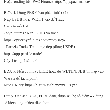
Hoặc lending trên PAC Finance https://app.pac.finance/
Bước 4: Dùng PERP (sàn phái sinh) (x2)
Nạp USDB hoặc WETH vào để Trade
Các sàn nổi bật:
⁃ SynFutures : Nạp USDB và trade
https://oyster.synfutures.com/#/odyssey/
⁃ Particle Trade: Trade trực tiếp (dùng USDB)
https://app.particle.trade/
Cày 1 trong 2 sàn thôi.
Bước 5: Nếu có mua JUICE hoặc dư WETH/USDB thì nạp vào
Wasabi để kiếm point
Mục EARN: https://blast.wasabi.xyz/vaults (x2)
Lưu ý: Các sàn DEX, PERP đang được X2 hệ số điểm => dùng
sẽ kiếm được nhiều điểm hơn.