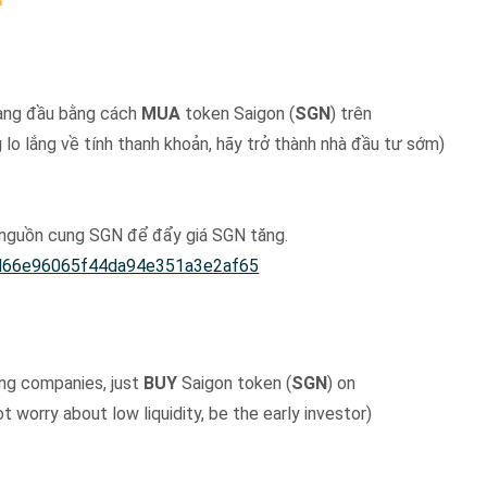
hàng đầu bằng cách
MUA
token Saigon (
SGN
) trên
lo lắng về tính thanh khoản, hãy trở thành nhà đầu tư sớm)
 nguồn cung SGN để đẩy giá SGN tăng.
d66e96065f44da94e351a3e2af65
sing companies, just
BUY
Saigon token (
SGN
) on
t worry about low liquidity, be the early investor)