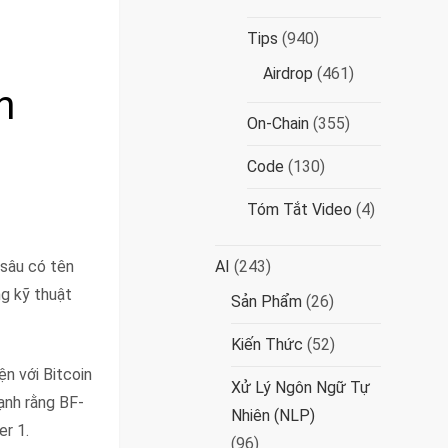
Tips
(940)
Airdrop
(461)
h
On-Chain
(355)
Code
(130)
Tóm Tắt Video
(4)
 sâu có tên
AI
(243)
ng kỹ thuật
Sản Phẩm
(26)
Kiến Thức
(52)
n với Bitcoin
Xử Lý Ngôn Ngữ Tự
ạnh rằng BF-
Nhiên (NLP)
er 1.
(96)