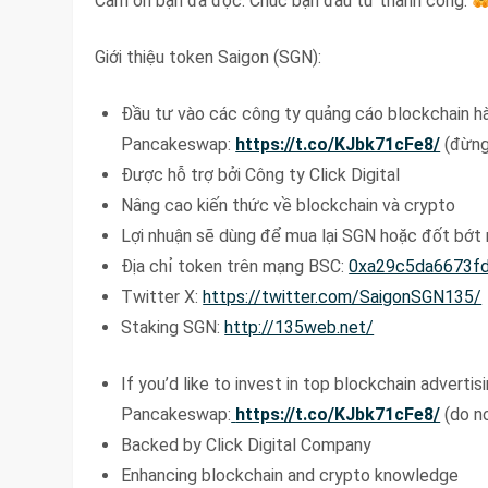
Cảm ơn bạn đã đọc. Chúc bạn đầu tư thành công.
Giới thiệu token Saigon (SGN):
Đầu tư vào các công ty quảng cáo blockchain 
Pancakeswap:
https://t.co/KJbk71cFe8/
(đừng 
Được hỗ trợ bởi Công ty Click Digital
Nâng cao kiến thức về blockchain và crypto
Lợi nhuận sẽ dùng để mua lại SGN hoặc đốt bớt
Địa chỉ token trên mạng BSC:
0xa29c5da6673f
Twitter X:
https://twitter.com/SaigonSGN135/
Staking SGN:
http://135web.net/
If you’d like to invest in top blockchain adverti
Pancakeswap:
https://t.co/KJbk71cFe8/
(do no
Backed by Click Digital Company
Enhancing blockchain and crypto knowledge