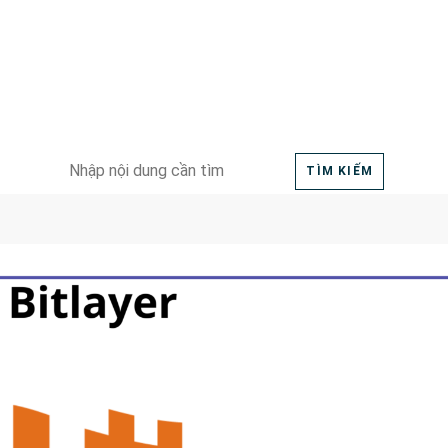
Search
TÌM KIẾM
for: