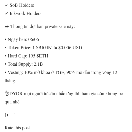
✓ SoB Holders
✓ Inkwork Holders
➡️ Thông tin đợt bán private sale này:
• Ngày bán: 06/06
• Token Price: 1 $BIGINT= $0.006 USD
• Hard Cap: 195 $ETH
• Total Supply: 2.1B
• Vesting: 10% mở khóa ở TGE, 90% mở dần trong vòng 12
tháng.
👌DYOR mọi người tự cân nhắc ưng thì tham gia còn không bỏ
qua nhé.
[+++]
Rate this post