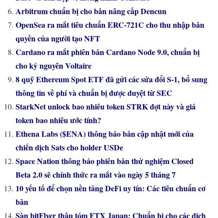
Arbitrum chuẩn bị cho bản nâng cấp Dencun
OpenSea ra mắt tiêu chuẩn ERC-721C cho thu nhập bản
quyền của người tạo NFT
Cardano ra mắt phiên bản Cardano Node 9.0, chuẩn bị
cho kỷ nguyên Voltaire
8 quỹ Ethereum Spot ETF đã gửi các sửa đổi S-1, bổ sung
thông tin về phí và chuẩn bị được duyệt từ SEC
StarkNet unlock bao nhiêu token STRK đợt này và giá
token bao nhiêu ước tính?
Ethena Labs ($ENA) thông báo bản cập nhật mới của
chiến dịch Sats cho holder USDe
Space Nation thông báo phiên bản thử nghiệm Closed
Beta 2.0 sẽ chính thức ra mắt vào ngày 5 tháng 7
10 yếu tố để chọn nền tảng DeFi uy tín: Các tiêu chuẩn cơ
bản
Sàn bitFlyer thâu tóm FTX Japan: Chuẩn bị cho các dịch