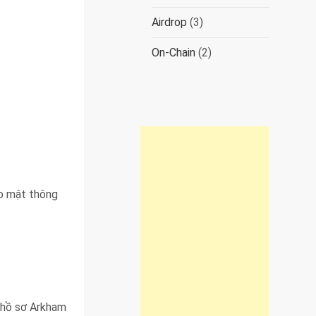
Airdrop
(3)
On-Chain
(2)
ảo mật thông
g hồ sơ Arkham