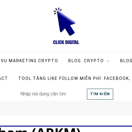
ng Company
g
 VỤ MARKETING CRYPTO
BLOG: CRYPTO
BLOG
ACT
TOOL TĂNG LIKE FOLLOW MIỄN PHÍ: FACEBOOK,
Search
TÌM KIẾM
for: