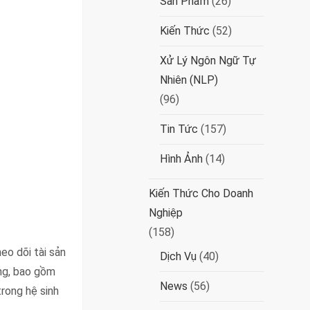
Sản Phẩm
(26)
Kiến Thức
(52)
Xử Lý Ngôn Ngữ Tự
Nhiên (NLP)
(96)
Tin Tức
(157)
Hình Ảnh
(14)
Kiến Thức Cho Doanh
Nghiệp
(158)
eo dõi tài sản
Dịch Vụ
(40)
ùng, bao gồm
News
(56)
trong hệ sinh