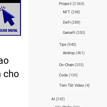
Project
(3.565)
NFT
(298)
DeFi
(288)
GameFi
(350)
Tips
(940)
Airdrop
(461)
ao
On-Chain
(355)
n cho
Code
(130)
Tóm Tắt Video
(4)
AI
(243)