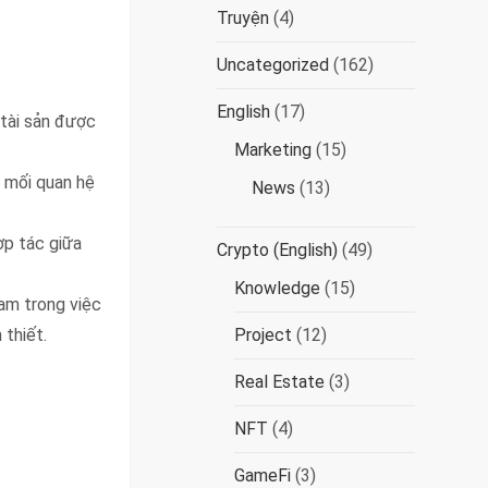
Truyện
(4)
Uncategorized
(162)
English
(17)
 tài sản được
Marketing
(15)
à mối quan hệ
News
(13)
ợp tác giữa
Crypto (English)
(49)
Knowledge
(15)
ham trong việc
 thiết.
Project
(12)
Real Estate
(3)
NFT
(4)
GameFi
(3)