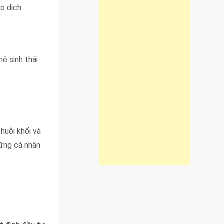
o dịch.
ệ sinh thái
huỗi khối và
hững cá nhân