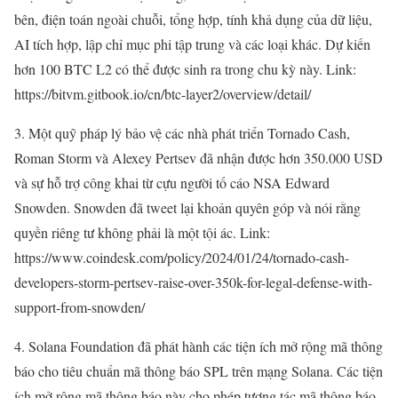
bên, điện toán ngoài chuỗi, tổng hợp, tính khả dụng của dữ liệu,
AI tích hợp, lập chỉ mục phi tập trung và các loại khác. Dự kiến
hơn 100 BTC L2 có thể được sinh ra trong chu kỳ này. Link:
https://bitvm.gitbook.io/cn/btc-layer2/overview/detail/
3. Một quỹ pháp lý bảo vệ các nhà phát triển Tornado Cash,
Roman Storm và Alexey Pertsev đã nhận được hơn 350.000 USD
và sự hỗ trợ công khai từ cựu người tố cáo NSA Edward
Snowden. Snowden đã tweet lại khoản quyên góp và nói rằng
quyền riêng tư không phải là một tội ác. Link:
https://www.coindesk.com/policy/2024/01/24/tornado-cash-
developers-storm-pertsev-raise-over-350k-for-legal-defense-with-
support-from-snowden/
4. Solana Foundation đã phát hành các tiện ích mở rộng mã thông
báo cho tiêu chuẩn mã thông báo SPL trên mạng Solana. Các tiện
ích mở rộng mã thông báo này cho phép tương tác mã thông báo