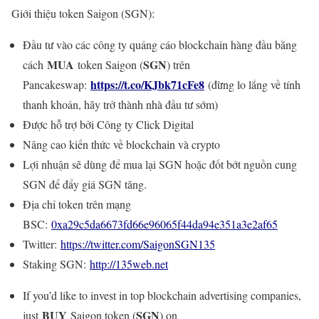
Giới thiệu token Saigon (SGN):
Đầu tư vào các công ty quảng cáo blockchain hàng đầu bằng
MUA
SGN
cách
token Saigon (
) trên
https://t.co/KJbk71cFe8
Pancakeswap:
(đừng lo lắng về tính
thanh khoản, hãy trở thành nhà đầu tư sớm)
Được hỗ trợ bởi Công ty Click Digital
Nâng cao kiến thức về blockchain và crypto
Lợi nhuận sẽ dùng để mua lại SGN hoặc đốt bớt nguồn cung
SGN để đẩy giá SGN tăng.
Địa chỉ token trên mạng
BSC:
0xa29c5da6673fd66e96065f44da94e351a3e2af65
Twitter:
https://twitter.com/SaigonSGN135
Staking SGN:
http://135web.net
If you’d like to invest in top blockchain advertising companies,
BUY
SGN
just
Saigon token (
) on