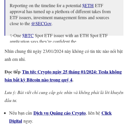
Reporting on the timeline for a potential
$ETH
ETF
approval has turned up a plethora of different takes from
ETF issuers, investment management firms and sources
close to the
@SECGov
.
✨One
$BTC
Spot ETF issuer with an ETH Spot ETF
application says they’re confident the…
Nhìn chung thì ngày 23/01/2024 này không có tin tức nào nổi bật
— Eleanor Terrett (@EleanorTerrett)
January 23, 2024
anh em nhỉ.
Đọc tiếp
Tin tức Crypto ngày 25 tháng 01/2024: Tesla không
bán bất kỳ Bitcoin nào trong quý 4
.
Lưu ý: Bài viết chỉ cung cấp góc nhìn và không phải là lời khuyên
đầu tư.
Dịch vụ Quảng cáo Crypto
Click
Nếu bạn cần
, liên hệ
Digital
ngay.