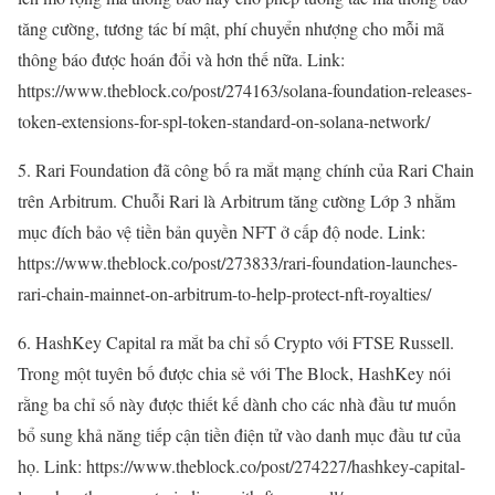
tăng cường, tương tác bí mật, phí chuyển nhượng cho mỗi mã
thông báo được hoán đổi và hơn thế nữa. Link:
https://www.theblock.co/post/274163/solana-foundation-releases-
token-extensions-for-spl-token-standard-on-solana-network/
5. Rari Foundation đã công bố ra mắt mạng chính của Rari Chain
trên Arbitrum. Chuỗi Rari là Arbitrum tăng cường Lớp 3 nhằm
mục đích bảo vệ tiền bản quyền NFT ở cấp độ node. Link:
https://www.theblock.co/post/273833/rari-foundation-launches-
rari-chain-mainnet-on-arbitrum-to-help-protect-nft-royalties/
6. HashKey Capital ra mắt ba chỉ số Crypto với FTSE Russell.
Trong một tuyên bố được chia sẻ với The Block, HashKey nói
rằng ba chỉ số này được thiết kế dành cho các nhà đầu tư muốn
bổ sung khả năng tiếp cận tiền điện tử vào danh mục đầu tư của
họ. Link: https://www.theblock.co/post/274227/hashkey-capital-