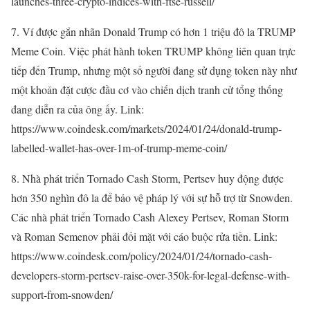
launches-three-crypto-indices-with-ftse-russell/
7. Ví được gắn nhãn Donald Trump có hơn 1 triệu đô la TRUMP
Meme Coin. Việc phát hành token TRUMP không liên quan trực
tiếp đến Trump, nhưng một số người đang sử dụng token này như
một khoản đặt cược đầu cơ vào chiến dịch tranh cử tổng thống
đang diễn ra của ông ấy. Link:
https://www.coindesk.com/markets/2024/01/24/donald-trump-
labelled-wallet-has-over-1m-of-trump-meme-coin/
8. Nhà phát triển Tornado Cash Storm, Pertsev huy động được
hơn 350 nghìn đô la để bảo vệ pháp lý với sự hỗ trợ từ Snowden.
Các nhà phát triển Tornado Cash Alexey Pertsev, Roman Storm
và Roman Semenov phải đối mặt với cáo buộc rửa tiền. Link:
https://www.coindesk.com/policy/2024/01/24/tornado-cash-
developers-storm-pertsev-raise-over-350k-for-legal-defense-with-
support-from-snowden/