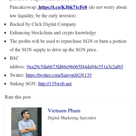
https://t.co/KJbk71cFe8
Pancakeswap:
(do not worry about
low liquidity, be the early investor)
Backed by Click Digital Company
Enhancing blockchain and crypto knowledge
The profits will be used to repurchase SGN or burn a portion
of the SGN supply to drive up the SGN price.
BSC
address:
0xa29c5da6673fd66e96065f44da94e351a3e2af65
Twitter:
https://twitter.com/SaigonSGN135
Staking SGN:
http://135web.net
Rate this post
Vietnam Pham
Digital Marketing Specialist