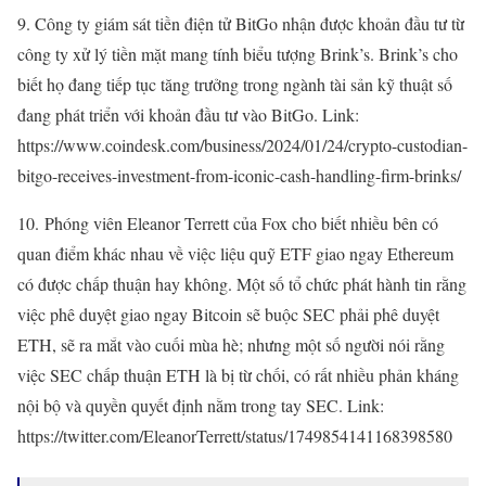
9. Công ty giám sát tiền điện tử BitGo nhận được khoản đầu tư từ
công ty xử lý tiền mặt mang tính biểu tượng Brink’s. Brink’s cho
biết họ đang tiếp tục tăng trưởng trong ngành tài sản kỹ thuật số
đang phát triển với khoản đầu tư vào BitGo. Link:
https://www.coindesk.com/business/2024/01/24/crypto-custodian-
bitgo-receives-investment-from-iconic-cash-handling-firm-brinks/
10. Phóng viên Eleanor Terrett của Fox cho biết nhiều bên có
quan điểm khác nhau về việc liệu quỹ ETF giao ngay Ethereum
có được chấp thuận hay không. Một số tổ chức phát hành tin rằng
việc phê duyệt giao ngay Bitcoin sẽ buộc SEC phải phê duyệt
ETH, sẽ ra mắt vào cuối mùa hè; nhưng một số người nói rằng
việc SEC chấp thuận ETH là bị từ chối, có rất nhiều phản kháng
nội bộ và quyền quyết định nằm trong tay SEC. Link:
https://twitter.com/EleanorTerrett/status/1749854141168398580