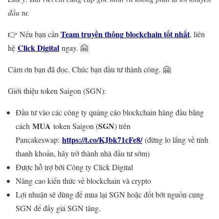
đầu tư.
Team truyền thông blockchain tốt nhất
👉 Nếu bạn cần
, liên
Click Digital
hệ
ngay. 🤗
Cảm ơn bạn đã đọc. Chúc bạn đầu tư thành công. 🤗
Giới thiệu token Saigon (SGN):
Đầu tư vào các công ty quảng cáo blockchain hàng đầu bằng
MUA
SGN
cách
token Saigon (
) trên
https://t.co/KJbk71cFe8/
Pancakeswap:
(đừng lo lắng về tính
thanh khoản, hãy trở thành nhà đầu tư sớm)
Được hỗ trợ bởi Công ty Click Digital
Nâng cao kiến thức về blockchain và crypto
Lợi nhuận sẽ dùng để mua lại SGN hoặc đốt bớt nguồn cung
SGN để đẩy giá SGN tăng.